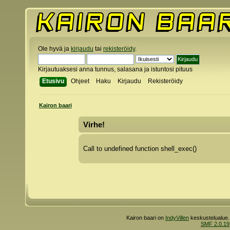
Ole hyvä ja
kirjaudu
tai
rekisteröidy
.
Kirjautuaksesi anna tunnus, salasana ja istuntosi pituus
Etusivu
Ohjeet
Haku
Kirjaudu
Rekisteröidy
Kairon baari
Virhe!
Call to undefined function shell_exec()
Kairon baari on
IndyVillen
keskustelualue.
SMF 2.0.19