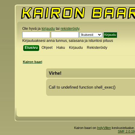
Ole hyvä ja
kirjaudu
tai
rekisteröidy
.
Kirjautuaksesi anna tunnus, salasana ja istuntosi pituus
Etusivu
Ohjeet
Haku
Kirjaudu
Rekisteröidy
Kairon baari
Virhe!
Call to undefined function shell_exec()
Kairon baari on
IndyVillen
keskustelualue.
SMF 2.0.19