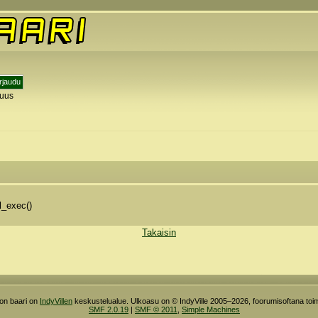
tuus
l_exec()
Takaisin
ron baari on
IndyVillen
keskustelualue. Ulkoasu on © IndyVille 2005–2026, foorumisoftana toim
SMF 2.0.19
|
SMF © 2011
,
Simple Machines