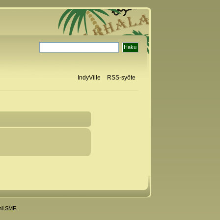
IndyVille
RSS-syöte
ii
SMF
.