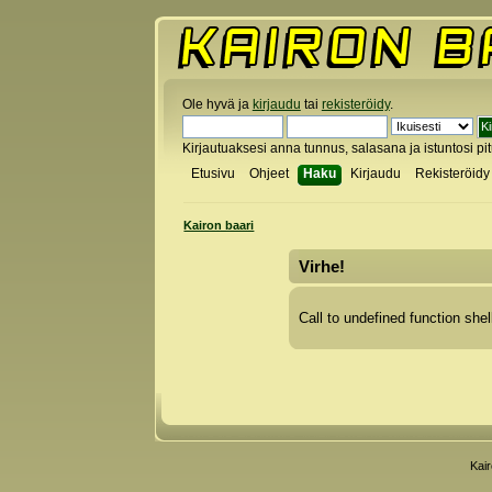
Ole hyvä ja
kirjaudu
tai
rekisteröidy
.
Kirjautuaksesi anna tunnus, salasana ja istuntosi pi
Etusivu
Ohjeet
Haku
Kirjaudu
Rekisteröidy
Kairon baari
Virhe!
Call to undefined function shel
Kai