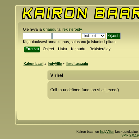
Ole hyvä ja
kirjaudu
tai
rekisteröidy
.
Kirjautuaksesi anna tunnus, salasana ja istuntosi pituus
Etusivu
Ohjeet
Haku
Kirjaudu
Rekisteröidy
Kairon baari
»
IndyVille
»
Ilmoitustaulu
Virhe!
Call to undefined function shell_exec()
Kairon baari on
IndyVillen
keskustelualue.
SMF 2.0.19