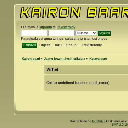
Ole hyvä ja
kirjaudu
tai
rekisteröidy
.
Kirjautuaksesi anna tunnus, salasana ja istuntosi pituus
Etusivu
Ohjeet
Haku
Kirjaudu
Rekisteröidy
Kairon baari
»
Ja nyt jotain täysin erilaista
»
Kelavarasto
Virhe!
Call to undefined function shell_exec()
Kairon baari on
IndyVillen
keskustelualue.
SMF 2.0.19