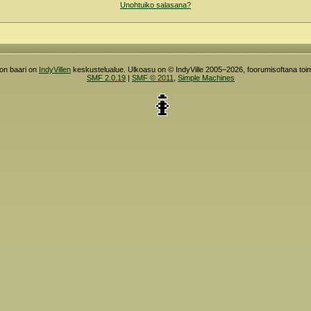
Unohtuiko salasana?
ron baari on
IndyVillen
keskustelualue. Ulkoasu on © IndyVille 2005–2026, foorumisoftana toim
SMF 2.0.19
|
SMF © 2011
,
Simple Machines