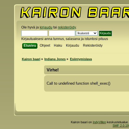
Ole hyvä ja
kirjaudu
tai
rekisteröidy
.
Kirjautuaksesi anna tunnus, salasana ja istuntosi pituus
Etusivu
Ohjeet
Haku
Kirjaudu
Rekisteröidy
Kairon baari
»
Indiana Jones
»
Esiintymislava
Virhe!
Call to undefined function shell_exec()
Kairon baari on
IndyVillen
keskustelualue.
SMF 2.0.19