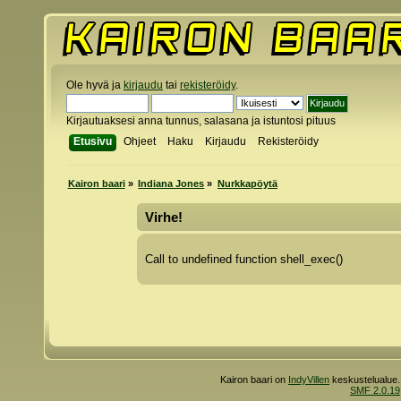
Ole hyvä ja
kirjaudu
tai
rekisteröidy
.
Kirjautuaksesi anna tunnus, salasana ja istuntosi pituus
Etusivu
Ohjeet
Haku
Kirjaudu
Rekisteröidy
Kairon baari
»
Indiana Jones
»
Nurkkapöytä
Virhe!
Call to undefined function shell_exec()
Kairon baari on
IndyVillen
keskustelualue.
SMF 2.0.19