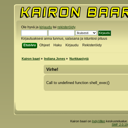
Ole hyvä ja
kirjaudu
tai
rekisteröidy
.
Kirjautuaksesi anna tunnus, salasana ja istuntosi pituus
Etusivu
Ohjeet
Haku
Kirjaudu
Rekisteröidy
Kairon baari
»
Indiana Jones
»
Nurkkapöytä
Virhe!
Call to undefined function shell_exec()
Kairon baari on
IndyVillen
keskustelualue.
SMF 2.0.19