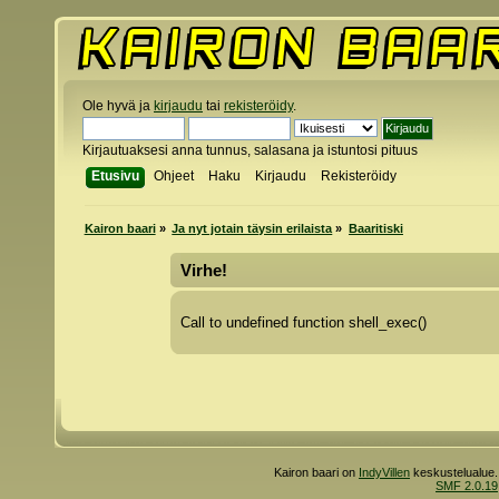
Ole hyvä ja
kirjaudu
tai
rekisteröidy
.
Kirjautuaksesi anna tunnus, salasana ja istuntosi pituus
Etusivu
Ohjeet
Haku
Kirjaudu
Rekisteröidy
Kairon baari
»
Ja nyt jotain täysin erilaista
»
Baaritiski
Virhe!
Call to undefined function shell_exec()
Kairon baari on
IndyVillen
keskustelualue.
SMF 2.0.19