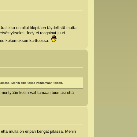
rafiikka on ollut likipitäen täydellistä mutta
tsästykseksi, Indy ei reagoinut juuri
ranee kokemuksen karttuessa.
jalassa. Menin sitte takas vaihtamaan toisen.
 ja mentyään kotiin vaihtamaan tuumasi että
että mulla on eripari kengät jalassa. Menin