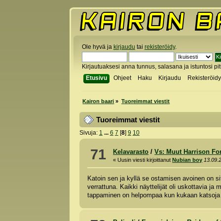
Ole hyvä ja
kirjaudu
tai
rekisteröidy
.
Kirjautuaksesi anna tunnus, salasana ja istuntosi pi
Etusivu
Ohjeet
Haku
Kirjaudu
Rekisteröid
Kairon baari
»
Tuoreimmat viestit
Tuoreimmat viestit
Sivuja:
1
...
6
7
[
8
]
9
10
71
Kelavarasto
/
Vs: Muut Harrison Fo
« Uusin viesti kirjoittanut
Nubian boy
13.09.
Katoin sen ja kyllä se ostamisen avoinen on sit 
verrattuna. Kaikki näyttelijät oli uskottavia ja 
tappaminen on helpompaa kun kukaan katsoja e