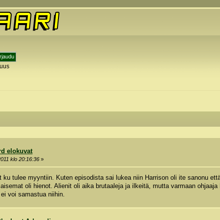
tuus
y
rd elokuvat
2011 klo 20:16:36
»
ku tulee myyntiin. Kuten episodista sai lukea niin Harrison oli ite sanonu että 
maisemat oli hienot. Alienit oli aika brutaaleja ja ilkeitä, mutta varmaan ohjaaja
i voi samastua niihin.