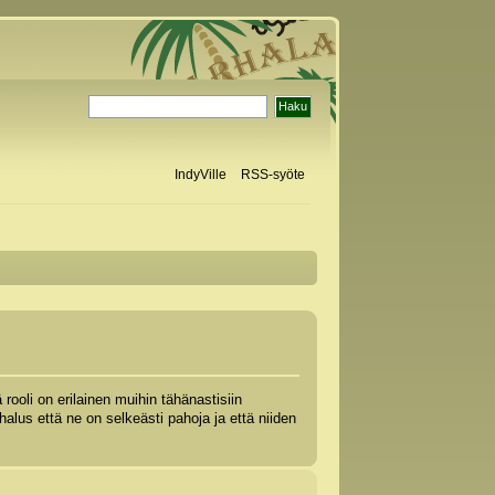
IndyVille
RSS-syöte
rooli on erilainen muihin tähänastisiin
 halus että ne on selkeästi pahoja ja että niiden