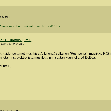
3:47:04
»
://www.youtube.com/watch?v=t7pFq4O3l_s
t? + Euroviisujuttuu
.2011 klo 02:35:44
»
i (aidot soittimet musiikissa). Ei enää sellainen "Rusi-poika" -musiikki. Pääl
en jotain ns. elektronista musiikkia niin saatan kuunnella DJ BoBoa.
muuttuu):
11 klo 18:55:58
»