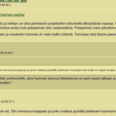
he Lost Ark -peli
0:48:35
»
y-huimaa-vauhtia/
a ja kehitys on ollut perinteisiin projekteihin tottuneelle ällistyttävän nopeaa. G
iomista ennen kuin pelaaminen olisi nautinnollista. Pelaaminen meni pikselinme
attu ja muutenkin toiminta oli vielä melko kökköä. Toivotaan että tilanne pa
 00:15:46
»
. Olin menossa kauppaan ja jonku matkaa pyörällä polettuani huomasin että mulla on eripari kengät 
sofian professorille, joka huomasi kanssa laittaneensa eri parin popot jalkaan
isetkin".
o 23:42:17
»
itten ei). Olin menossa kauppaan ja jonku matkaa pyörällä polettuani huomasin 