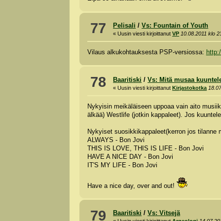
77
Pelisali
/
Vs: Fountain of Youth
« Uusin viesti kirjoittanut
VP
10.08.2011 klo 2
Vilaus alkukohtauksesta PSP-versiossa:
http
78
Baaritiski
/
Vs: Mitä musaa kuuntele
« Uusin viesti kirjoittanut
Kirjastokotka
18.07
Nykyisin meikäläiseen uppoaa vain aito musiikk
älkää) Westlife (jotkin kappaleet). Jos kuuntel
Nykyiset suosikkikappaleet(kerron jos tilanne 
ALWAYS - Bon Jovi
THIS IS LOVE, THIS IS LIFE - Bon Jovi
HAVE A NICE DAY - Bon Jovi
IT'S MY LIFE - Bon Jovi
Have a nice day, over and out!
79
Baaritiski
/
Vs: Vitsejä
« Uusin viesti kirjoittanut
Argeologi
14.07.20