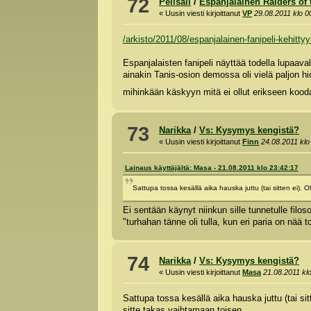
72
Pelisali
/
Espanjalainen Raiders of t
« Uusin viesti kirjoittanut
VP
29.08.2011 klo 0
/arkisto/2011/08/espanjalainen-fanipeli-kehitty
Espanjalaisten fanipeli näyttää todella lupaavalt
ainakin Tanis-osion demossa oli vielä paljon h
mihinkään käskyyn mitä ei ollut erikseen kood
73
Narikka
/
Vs: Kysymys kengistä?
« Uusin viesti kirjoittanut
Finn
24.08.2011 klo
Lainaus käyttäjältä: Masa - 21.08.2011 klo 23:42:17
Sattupa tossa kesällä aika hauska juttu (tai sitten ei)
Ei sentään käynyt niinkun sille tunnetulle filo
"turhahan tänne oli tulla, kun eri paria on nää to
74
Narikka
/
Vs: Kysymys kengistä?
« Uusin viesti kirjoittanut
Masa
21.08.2011 kl
Sattupa tossa kesällä aika hauska juttu (tai s
sitte takas vaihtamaan toisen.