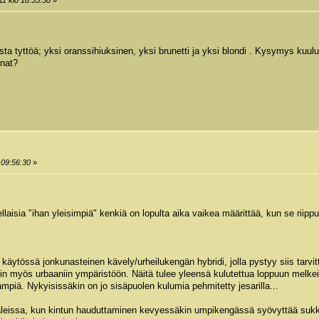
a tyttöä; yksi oranssihiuksinen, yksi brunetti ja yksi blondi . Kysymys kuulu
nnat?
 09:56:30
»
aisia "ihan yleisimpiä" kenkiä on lopulta aika vaikea määrittää, kun se riippuu
ä käytössä jonkunasteinen kävely/urheilukengän hybridi, jolla pystyy siis tarv
n myös urbaaniin ympäristöön. Näitä tulee yleensä kulutettua loppuun melkein y
vämpiä. Nykyisissäkin on jo sisäpuolen kulumia pehmitetty jesarilla...
aleissa, kun kintun hauduttaminen kevyessäkin umpikengässä syövyttää sukkia 