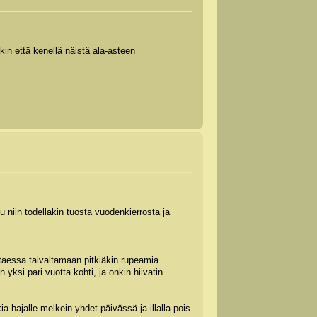
kin että kenellä näistä ala-asteen
 niin todellakin tuosta vuodenkierrosta ja
ittaessa taivaltamaan pitkiäkin rupeamia
ksi pari vuotta kohti, ja onkin hiivatin
hajalle melkein yhdet päivässä ja illalla pois