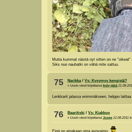
Mutta kummat näistä nyt sitten on ne "oikeat
Siks nuo nauhatki on vähä mite sattuu.
75
Narikka
/
Vs: Kysymys kengistä?
« Uusin viesti kirjoittanut
Indy-jäbä
21.08.201
Lenkkarit jalassa enimmäkseen, helppo laittaa
76
Baaritiski
/
Vs: Kiakkoo
« Uusin viesti kirjoittanut
Juspe
12.08.2011 k
Eipä oo ainakaan oma avovaimo.