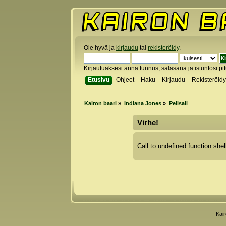
Ole hyvä ja
kirjaudu
tai
rekisteröidy
.
Kirjautuaksesi anna tunnus, salasana ja istuntosi pi
Etusivu
Ohjeet
Haku
Kirjaudu
Rekisteröid
Kairon baari
»
Indiana Jones
»
Pelisali
Virhe!
Call to undefined function shel
Kai