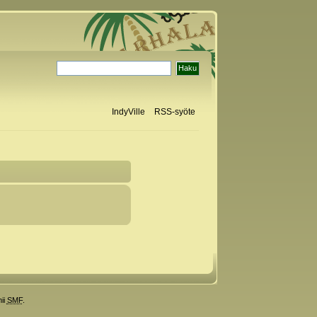
IndyVille
RSS-syöte
ii
SMF
.