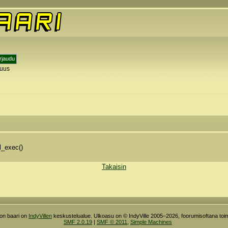
tuus
y
l_exec()
Takaisin
ron baari on
IndyVillen
keskustelualue. Ulkoasu on © IndyVille 2005–2026, foorumisoftana toim
SMF 2.0.19
|
SMF © 2011
,
Simple Machines