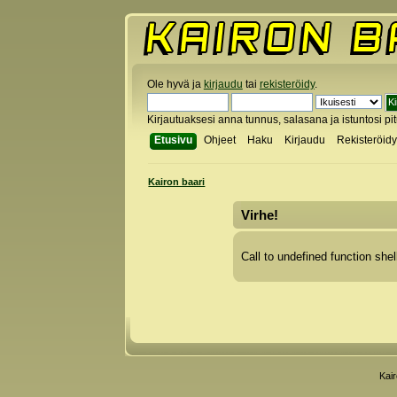
Ole hyvä ja
kirjaudu
tai
rekisteröidy
.
Kirjautuaksesi anna tunnus, salasana ja istuntosi pi
Etusivu
Ohjeet
Haku
Kirjaudu
Rekisteröid
Kairon baari
Virhe!
Call to undefined function shel
Kai