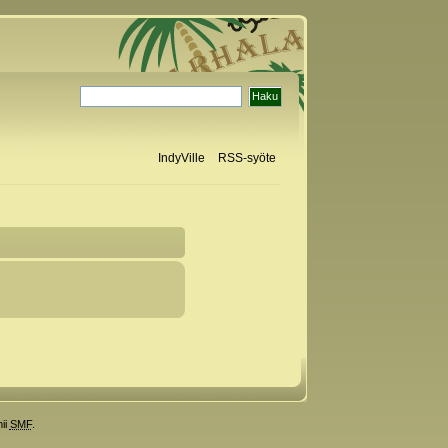
IndyVille
RSS-syöte
ii
SMF
.