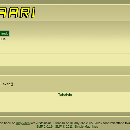
tuus
y
l_exec()
Takaisin
ron baari on
IndyVillen
keskustelualue. Ulkoasu on © IndyVille 2005–2026, foorumisoftana toim
SMF 2.0.19
|
SMF © 2011
,
Simple Machines