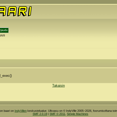
tuus
y
l_exec()
Takaisin
ron baari on
IndyVillen
keskustelualue. Ulkoasu on © IndyVille 2005–2026, foorumisoftana toim
SMF 2.0.19
|
SMF © 2011
,
Simple Machines