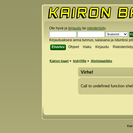
Ole hyvä ja
kirjaudu
tai
rekisteröidy
.
Kirjautuaksesi anna tunnus, salasana ja istuntosi pi
Etusivu
Ohjeet
Haku
Kirjaudu
Rekisteröid
Kairon baari
»
IndyVille
»
Aloitelaatikko
Virhe!
Call to undefined function shel
Kai