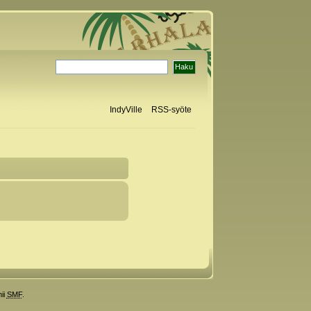
IndyVille
RSS-syöte
ii
SMF
.