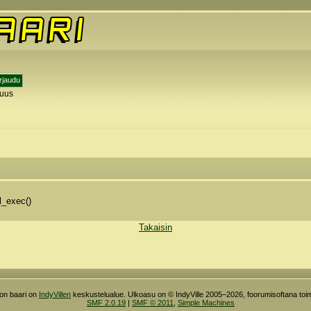
tuus
y
l_exec()
Takaisin
ron baari on
IndyVillen
keskustelualue. Ulkoasu on © IndyVille 2005–2026, foorumisoftana toim
SMF 2.0.19
|
SMF © 2011
,
Simple Machines