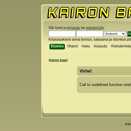
Ole hyvä ja
kirjaudu
tai
rekisteröidy
.
Kirjautuaksesi anna tunnus, salasana ja istuntosi pi
Etusivu
Ohjeet
Haku
Kirjaudu
Rekisteröid
Kairon baari
Virhe!
Call to undefined function shel
Kai