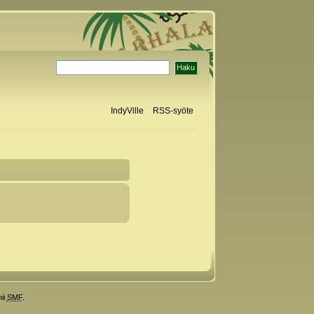
IndyVille
RSS-syöte
ii
SMF
.