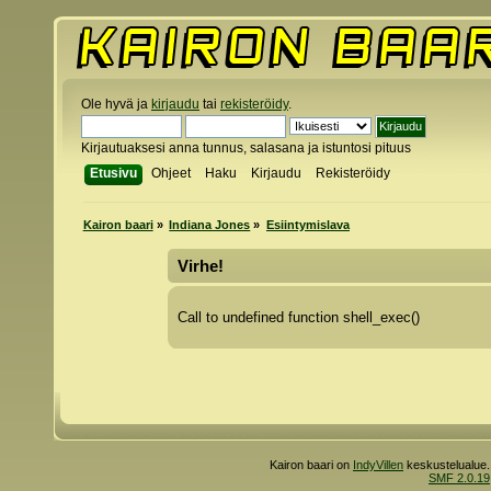
Ole hyvä ja
kirjaudu
tai
rekisteröidy
.
Kirjautuaksesi anna tunnus, salasana ja istuntosi pituus
Etusivu
Ohjeet
Haku
Kirjaudu
Rekisteröidy
Kairon baari
»
Indiana Jones
»
Esiintymislava
Virhe!
Call to undefined function shell_exec()
Kairon baari on
IndyVillen
keskustelualue.
SMF 2.0.19