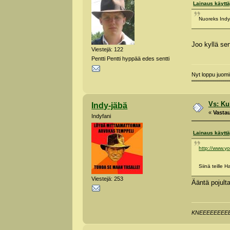
Lainaus käyttä
Nuoreks Indyk
Joo kyllä se
Viestejä: 122
Pentti Pentti hyppää edes sentti
Nyt loppu juo
""""""""""""""""""
Vs: Kuk
Indy-jäbä
«
Vastau
Indyfani
Lainaus käyttä
http://www.
Siinä teille 
Viestejä: 253
Ääntä pojult
KNEEEEEEEEE