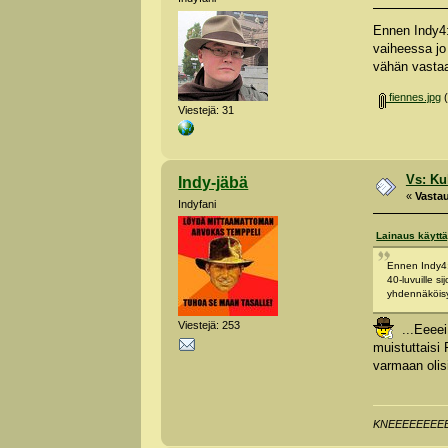
Ennen Indy4:s
vaiheessa jo 
vähän vastaav
fiennes.jpg
(
Viestejä: 31
Vs: Kuk
Indy-jäbä
«
Vastau
Indyfani
Lainaus käyttä
Ennen Indy4:s
40-luvuille si
yhdennäköisyyt
Viestejä: 253
...Eeeei,
muistuttaisi 
varmaan olisi
KNEEEEEEEEE