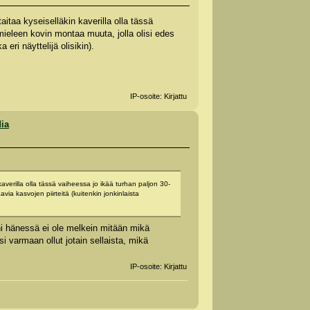
itaa kyseiselläkin kaverilla olla tässä
u mieleen kovin montaa muuta, jolla olisi edes
eri näyttelijä olisikin).
IP-osoite: Kirjattu
dia
averilla olla tässä vaiheessa jo ikää turhan paljon 30-
avia kasvojen piirteitä (kuitenkin jonkinlaista
ni hänessä ei ole melkein mitään mikä
i varmaan ollut jotain sellaista, mikä
IP-osoite: Kirjattu