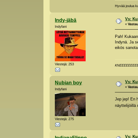
Hyvää joulua kai
Vs: Kuk
Indy-jäbä
«
Vastau
Indyfani
Pah! Kukaan 
Indynä. Ja s
eikös sanota:
Viestejä: 253
KNEEEEEEEEE
Vs: Kuk
Nubian boy
«
Vastau
Indyfani
Jep jep! En 
näyttelijöil
Viestejä: 275
Vs: Kuk
IndianaFlippo