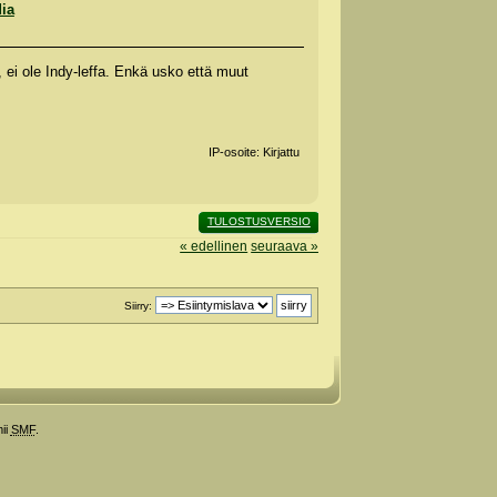
dia
 ei ole Indy-leffa. Enkä usko että muut
IP-osoite: Kirjattu
TULOSTUSVERSIO
« edellinen
seuraava »
Siirry:
ii
SMF
.