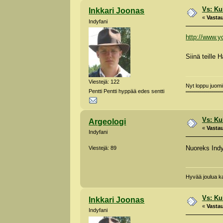
Vs: Kuk
Inkkari Joonas
«
Vastau
Indyfani
http://www.
Siinä teille 
Viestejä: 122
Nyt loppu juo
Pentti Pentti hyppää edes sentti
""""""""""""""""""
Vs: Kuk
Argeologi
«
Vastau
Indyfani
Nuoreks Indy
Viestejä: 89
Hyvää joulua kai
Vs: Kuk
Inkkari Joonas
«
Vastau
Indyfani