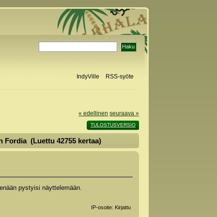
IndyVille
RSS-syöte
« edellinen
seuraava »
TULOSTUSVERSIO
an Fordia (Luettu 42755 kertaa)
di enään pystyisi näyttelemään.
IP-osoite: Kirjattu