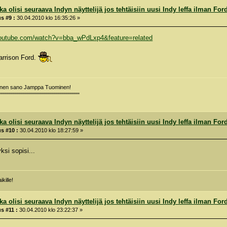
a olisi seuraava Indyn näyttelijä jos tehtäisiin uusi Indy leffa ilman For
s #9 :
30.04.2010 klo 16:35:26 »
youtube.com/watch?v=bba_wPdLxp4&feature=related
Harrison Ford.
minen sano Jamppa Tuominen!
""""""""""""""""""""""""""""""""""""""""
a olisi seuraava Indyn näyttelijä jos tehtäisiin uusi Indy leffa ilman For
s #10 :
30.04.2010 klo 18:27:59 »
ksi sopisi...
kille!
a olisi seuraava Indyn näyttelijä jos tehtäisiin uusi Indy leffa ilman For
s #11 :
30.04.2010 klo 23:22:37 »