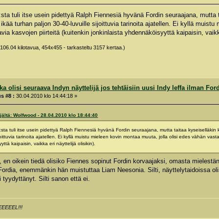
ta tuli itse usein pidettyä Ralph Fiennesiä hyvänä Fordin seuraajana, mutta ta
ikää turhan paljon 30-40-luvuille sijoittuvia tarinoita ajatellen. Ei kyllä muist
ia kasvojen piirteitä (kuitenkin jonkinlaista yhdennäköisyyttä kaipaisin, vaikka 
106.04 kilotavua, 454x455 - tarkasteltu 3157 kertaa.)
a olisi seuraava Indyn näyttelijä jos tehtäisiin uusi Indy leffa ilman For
s #8 :
30.04.2010 klo 14:44:18 »
jältä: Wolfwood - 28.04.2010 klo 18:44:40
ta tuli itse usein pidettyä Ralph Fiennesiä hyvänä Fordin seuraajana, mutta taitaa kyseiselläkin k
joittuvia tarinoita ajatellen. Ei kyllä muistu mieleen kovin montaa muuta, jolla olisi edes vähän vasta
tä kaipaisin, vaikka eri näyttelijä olisikin).
 en oikein tiedä olisiko Fiennes sopinut Fordin korvaajaksi, omasta mielestä
Fordia, enemmänkin hän muistuttaa Liam Neesonia. Silti, näyttelytaidoissa olis
 tyydyttänyt. Silti sanon että ei.
EEEEL!!!