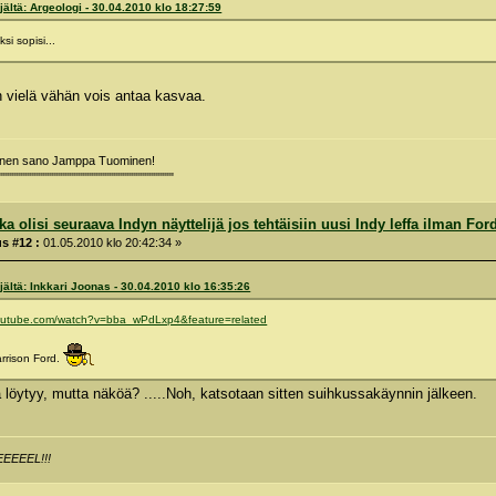
jältä: Argeologi - 30.04.2010 klo 18:27:59
si sopisi...
n vielä vähän vois antaa kasvaa.
minen sano Jamppa Tuominen!
""""""""""""""""""""""""""""""""""""""""
a olisi seuraava Indyn näyttelijä jos tehtäisiin uusi Indy leffa ilman For
s #12 :
01.05.2010 klo 20:42:34 »
jältä: Inkkari Joonas - 30.04.2010 klo 16:35:26
youtube.com/watch?v=bba_wPdLxp4&feature=related
Harrison Ford.
a löytyy, mutta näköä? .....Noh, katsotaan sitten suihkussakäynnin jälkeen.
EEEEL!!!