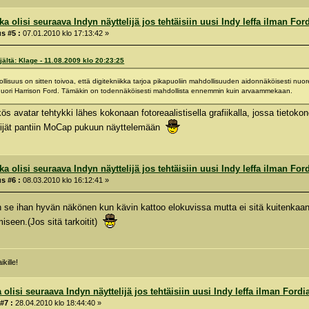
a olisi seuraava Indyn näyttelijä jos tehtäisiin uusi Indy leffa ilman For
s #5 :
07.01.2010 klo 17:13:42 »
jältä: Klage - 11.08.2009 klo 20:23:25
lisuus on sitten toivoa, että digitekniikka tarjoa pikapuoliin mahdollisuuden aidonnäköisesti nuor
 nuori Harrison Ford. Tämäkin on todennäköisesti mahdollista ennemmin kuin arvaammekaan.
s avatar tehtykki lähes kokonaan fotoreaalistisella grafiikalla, jossa tietoko
elijät pantiin MoCap pukuun näyttelemään
a olisi seuraava Indyn näyttelijä jos tehtäisiin uusi Indy leffa ilman For
s #6 :
08.03.2010 klo 16:12:41 »
an se ihan hyvän näkönen kun kävin kattoo elokuvissa mutta ei sitä kuitenka
iseen.(Jos sitä tarkoitit)
kille!
 olisi seuraava Indyn näyttelijä jos tehtäisiin uusi Indy leffa ilman Fordi
#7 :
28.04.2010 klo 18:44:40 »