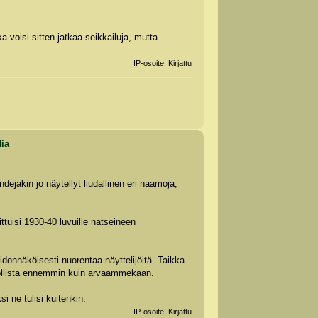
a voisi sitten jatkaa seikkailuja, mutta
IP-osoite: Kirjattu
dia
ejakin jo näytellyt liudallinen eri naamoja,
ittuisi 1930-40 luvuille natseineen
idonnäköisesti nuorentaa näyttelijöitä. Taikka
dollista ennemmin kuin arvaammekaan.
i ne tulisi kuitenkin.
IP-osoite: Kirjattu