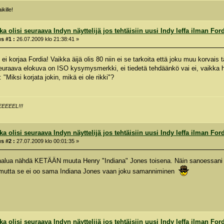
kille!
a olisi seuraava Indyn näyttelijä jos tehtäisiin uusi Indy leffa ilman For
s #1 :
26.07.2009 klo 21:38:41 »
ei korjaa Fordia! Vaikka äijä olis 80 niin ei se tarkoita että joku muu korva
euraava elokuva on ISO kysymysmerkki, ei tiedetä tehdäänkö vai ei, vaikka hu
 "Miksi korjata jokin, mikä ei ole rikki"?
EEEEL!!!
a olisi seuraava Indyn näyttelijä jos tehtäisiin uusi Indy leffa ilman For
s #2 :
27.07.2009 klo 00:01:35 »
halua nähdä KETÄÄN muuta Henry "Indiana" Jones toisena. Näin sanoessani ta
lä mutta se ei oo sama Indiana Jones vaan joku samanniminen
a olisi seuraava Indyn näyttelijä jos tehtäisiin uusi Indy leffa ilman For