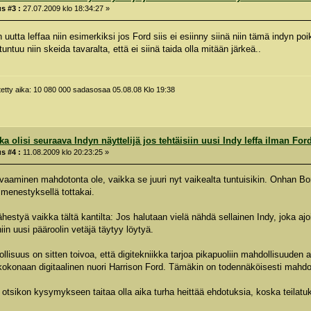
s #3 :
27.07.2009 klo 18:34:27 »
uutta leffaa niin esimerkiksi jos Ford siis ei esiinny siinä niin tämä indyn poik
tuntuu niin skeida tavaralta, että ei siinä taida olla mitään järkeä..
tetty aika: 10 080 000 sadasosaa 05.08.08 Klo 19:38
a olisi seuraava Indyn näyttelijä jos tehtäisiin uusi Indy leffa ilman For
s #4 :
11.08.2009 klo 20:23:25 »
vaaminen mahdotonta ole, vaikka se juuri nyt vaikealta tuntuisikin. Onhan Bond
 menestyksellä tottakai.
ähestyä vaikka tältä kantilta: Jos halutaan vielä nähdä sellainen Indy, joka ajo
iin uusi pääroolin vetäjä täytyy löytyä.
lisuus on sitten toivoa, että digitekniikka tarjoa pikapuoliin mahdollisuuden a
 kokonaan digitaalinen nuori Harrison Ford. Tämäkin on todennäköisesti mah
otsikon kysymykseen taitaa olla aika turha heittää ehdotuksia, koska teilatuks