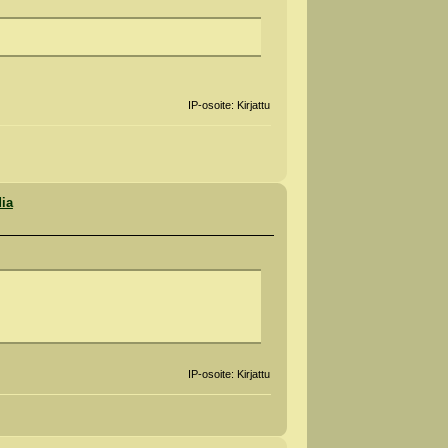
IP-osoite: Kirjattu
dia
IP-osoite: Kirjattu