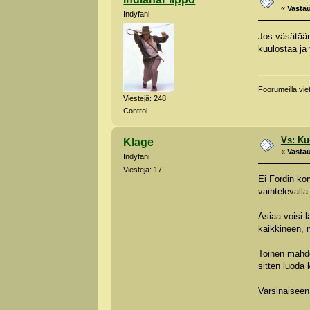
«
Vastau
Indyfani
Jos väsätään 
kuulostaa ja 
Foorumeilla vie
Viestejä: 248
Control-
Vs: Kuk
Klage
«
Vastau
Indyfani
Viestejä: 17
Ei Fordin kor
vaihtelevalla
Asiaa voisi l
kaikkineen, n
Toinen mahdol
sitten luoda
Varsinaiseen 