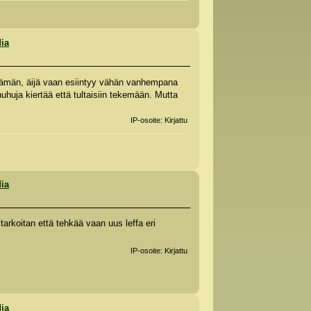
dia
is tämän, äijä vaan esiintyy vähän vanhempana
huja kiertää että tultaisiin tekemään. Mutta
IP-osoite: Kirjattu
dia
rkoitan että tehkää vaan uus leffa eri
IP-osoite: Kirjattu
dia