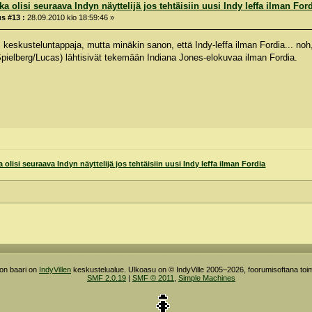
a olisi seuraava Indyn näyttelijä jos tehtäisiin uusi Indy leffa ilman For
s #13 :
28.09.2010 klo 18:59:46 »
 keskusteluntappaja, mutta minäkin sanon, että Indy-leffa ilman Fordia... noh,
: Spielberg/Lucas) lähtisivät tekemään Indiana Jones-elokuvaa ilman Fordia.
 olisi seuraava Indyn näyttelijä jos tehtäisiin uusi Indy leffa ilman Fordia
ron baari on
IndyVillen
keskustelualue. Ulkoasu on © IndyVille 2005–2026, foorumisoftana toim
SMF 2.0.19
|
SMF © 2011
,
Simple Machines