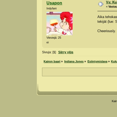
Vs: Kuk
Usapon
«
Vastau
Indyfani
Aika tehokas
tekijät (lue
Cheeriously.
Viestejä: 25
ei
Sivuja: [
1
]
Siirry ylös
Kairon baari
»
Indiana Jones
»
Esiintymislava
»
Kuka
Kai