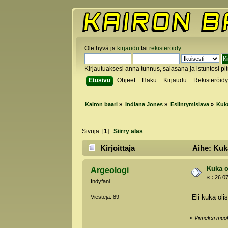
Ole hyvä ja
kirjaudu
tai
rekisteröidy
.
Kirjautuaksesi anna tunnus, salasana ja istuntosi pi
Etusivu
Ohjeet
Haku
Kirjaudu
Rekisteröid
Kairon baari
»
Indiana Jones
»
Esiintymislava
»
Kuka
Sivuja: [
1
]
Siirry alas
Kirjoittaja
Aihe: Kuka
Kuka ol
Argeologi
«
:
26.07
Indyfani
Eli kuka olis
Viestejä: 89
Kaikk
«
Viimeksi muok