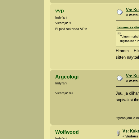
Vs: Kuk
vvp
«
Vastau
Indyfani
Viestejä: 9
Lainaus käyttä
Ei pidä sekottaa VP:n
Toinen mahdol
digitaalinen
Hmmm... Eikö
sitten näytt
Vs: Kuk
Argeologi
«
Vastau
Indyfani
Juu, ja olih
Viestejä: 89
sopivaksi ihm
Hyvää joulua kai
Vs: Kuka
Wolfwood
«
Vastaus 
Indyfani