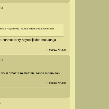
dia
entaa näyttelijöitä. Taikka sitten luoda kokonaan
ne hahmot tehty näyttelijöiden mukaan ja
IP-osoite: Kirjattu
dia
an voisi omasta mielestäni sanoa mitenkään
IP-osoite: Kirjattu
a