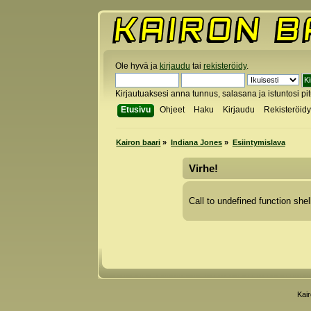
Ole hyvä ja
kirjaudu
tai
rekisteröidy
.
Kirjautuaksesi anna tunnus, salasana ja istuntosi pi
Etusivu
Ohjeet
Haku
Kirjaudu
Rekisteröid
Kairon baari
»
Indiana Jones
»
Esiintymislava
Virhe!
Call to undefined function shel
Kai