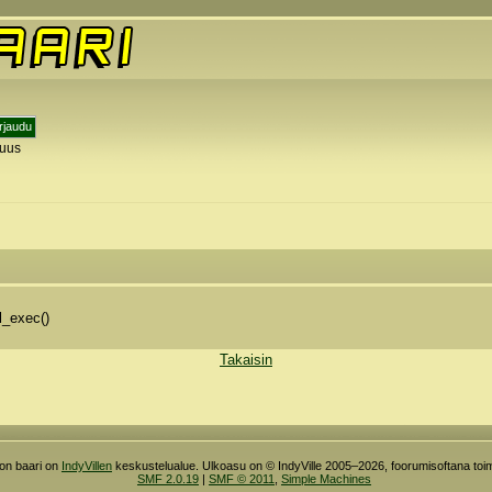
tuus
y
l_exec()
Takaisin
ron baari on
IndyVillen
keskustelualue. Ulkoasu on © IndyVille 2005–2026, foorumisoftana toim
SMF 2.0.19
|
SMF © 2011
,
Simple Machines