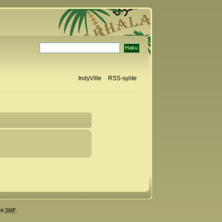
IndyVille
RSS-syöte
ii
SMF
.