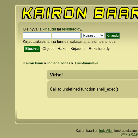
Ole hyvä ja
kirjaudu
tai
rekisteröidy
.
Kirjautuaksesi anna tunnus, salasana ja istuntosi pituus
Etusivu
Ohjeet
Haku
Kirjaudu
Rekisteröidy
Kairon baari
»
Indiana Jones
»
Esiintymislava
Virhe!
Call to undefined function shell_exec()
Kairon baari on
IndyVillen
keskustelualue.
SMF 2.0.19