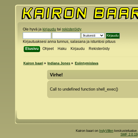
Ole hyvä ja
kirjaudu
tai
rekisteröidy
.
Kirjautuaksesi anna tunnus, salasana ja istuntosi pituus
Etusivu
Ohjeet
Haku
Kirjaudu
Rekisteröidy
Kairon baari
»
Indiana Jones
»
Esiintymislava
Virhe!
Call to undefined function shell_exec()
Kairon baari on
IndyVillen
keskustelualue.
SMF 2.0.19