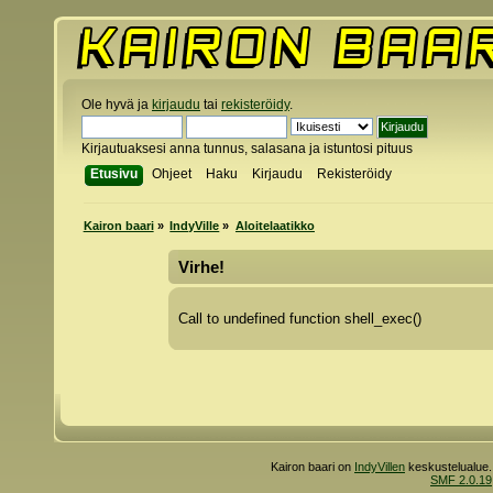
Ole hyvä ja
kirjaudu
tai
rekisteröidy
.
Kirjautuaksesi anna tunnus, salasana ja istuntosi pituus
Etusivu
Ohjeet
Haku
Kirjaudu
Rekisteröidy
Kairon baari
»
IndyVille
»
Aloitelaatikko
Virhe!
Call to undefined function shell_exec()
Kairon baari on
IndyVillen
keskustelualue.
SMF 2.0.19