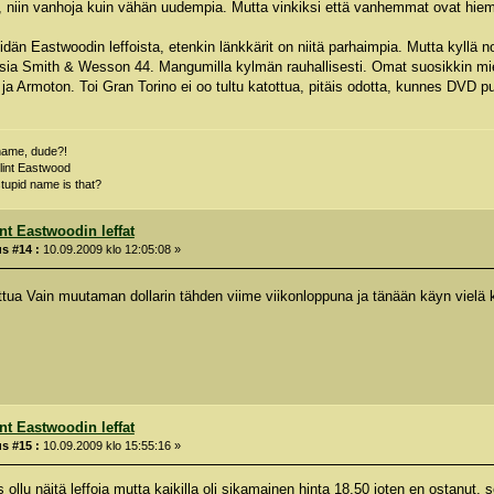
aa, niin vanhoja kuin vähän uudempia. Mutta vinkiksi että vanhemmat ovat hi
pidän Eastwoodin leffoista, etenkin länkkärit on niitä parhaimpia. Mutta kyllä n
ia Smith & Wesson 44. Mangumilla kylmän rauhallisesti. Omat suosikkin miehelt
 ja Armoton. Toi Gran Torino ei oo tultu katottua, pitäis odotta, kunnes DVD 
name, dude?!
lint Eastwood
stupid name is that?
int Eastwoodin leffat
s #14 :
10.09.2009 klo 12:05:08 »
ttua Vain muutaman dollarin tähden viime viikonloppuna ja tänään käyn vielä
int Eastwoodin leffat
s #15 :
10.09.2009 klo 15:55:16 »
ollu näitä leffoja mutta kaikilla oli sikamainen hinta 18,50 joten en ostanut, 