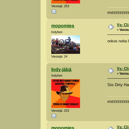
Viestejä: 253
KNEEEEEEEEE
Vs: Cl
mopomies
«
Vastau
Indyfani
onkos noita l
Viestejä: 24
Vs: Cl
Indy-jäbä
«
Vastau
Indyfani
Siis Dirty Ha
KNEEEEEEEEE
Viestejä: 253
Vs: Cl
mopomies