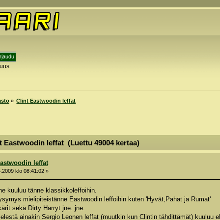
tuus
y
asto
»
Clint Eastwoodin leffat
t Eastwoodin leffat (Luettu 49004 kertaa)
Eastwoodin leffat
.2009 klo 08:41:02 »
he kuuluu tänne klassikkoleffoihin.
 kysymys mielipiteistänne Eastwoodin leffoihin kuten 'Hyvät,Pahat ja Rumat'
ärit sekä Dirty Harryt jne. jne.
lestä ainakin Sergio Leonen leffat (muutkin kun Clintin tähdittämät) kuuluu eh