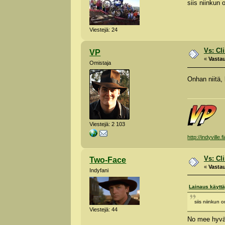
siis niinkun
Viestejä: 24
Vs: Cl
VP
«
Vastau
Omistaja
Onhan niitä, 
Viestejä: 2 103
http://indyville.fi
Vs: Cl
Two-Face
«
Vastau
Indyfani
Lainaus käyttä
siis niinkun
Viestejä: 44
No mee hyvä