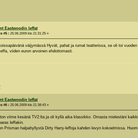
int Eastwoodin leffat
s #5 :
25.06.2009 klo 21:31:25 »
toissapäivänä väijymässä Hyvät, pahat ja rumat teatterissa, se oli toi vuoden 
leffa, viiden euron arvoinen ehdottomasti.
/
int Eastwoodin leffat
s #6 :
25.06.2009 klo 21:38:43 »
 ton viime kesänä TV2:lta ja oli kyllä aika klassikko. Omasta mielestäni kaikk
aras leffakin.
n Prisman halpahyllystä Dirty Harry-leffoja kahden levyn kokoelmissa. Huo