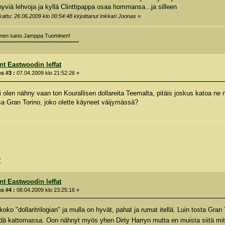
hyviä lehvoja ja kyllä Clinttipappa osaa hommansa...ja silleen
attu: 26.06.2009 klo 00:54:48 kirjoittanut Inkkari Joonas
»
minen sano Jamppa Tuominen!
""""""""""""""""""""""""""""""""""""""""
int Eastwoodin leffat
s #3 :
07.04.2009 klo 21:52:26 »
 olen nähny vaan ton Kourallisen dollareita Teemalta, pitäis joskus katoa ne m
a Gran Torino, joko olette käyneet väijymässä?
/
int Eastwoodin leffat
s #4 :
08.04.2009 klo 23:25:16 »
oko "dollaritrilogian" ja mulla on hyvät, pahat ja rumat itellä. Luin tosta Gr
dä kattomassa. Oon nähnyt myös yhen Dirty Harryn mutta en muista siitä mi