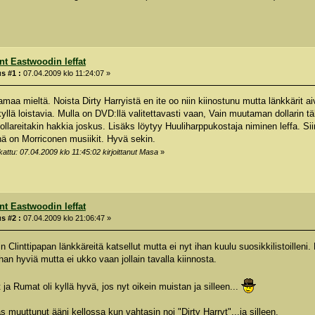
int Eastwoodin leffat
s #1 :
07.04.2009 klo 11:24:07 »
amaa mieltä. Noista Dirty Harryistä en ite oo niin kiinostunu mutta länkkärit 
kyllä loistavia. Mulla on DVD:llä valitettavasti vaan, Vain muutaman dollarin 
ollareitakin hakkia joskus. Lisäks löytyy Huuliharppukostaja niminen leffa. Sii
nä on Morriconen musiikit. Hyvä sekin.
attu: 07.04.2009 klo 11:45:02 kirjoittanut Masa
»
int Eastwoodin leffat
s #2 :
07.04.2009 klo 21:06:47 »
n Clinttipapan länkkäreitä katsellut mutta ei nyt ihan kuulu suosikkilistoilleni. 
han hyviä mutta ei ukko vaan jollain tavalla kiinnosta.
ja Rumat oli kyllä hyvä, jos nyt oikein muistan ja silleen...
s muuttunut ääni kellossa kun vahtasin noi "Dirty Harryt"...ja silleen.