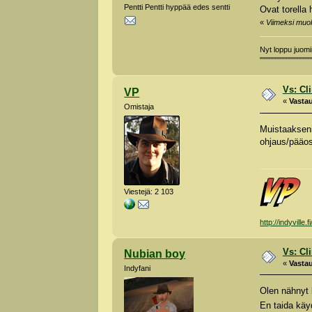
Pentti Pentti hyppää edes sentti
Ovat torella 
«
Viimeksi muok
Nyt loppu juo
""""""""""""""""""
Vs: Cl
VP
«
Vastau
Omistaja
Muistaakseni
ohjaus/pääos
Viestejä: 2 103
http://indyville.fi
Vs: Cl
Nubian boy
«
Vastau
Indyfani
Olen nähnyt k
En taida käy