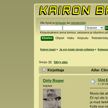
Ole hyvä ja
kirjaudu
tai
rekisteröidy
.
Kirjautuaksesi anna tunnus, salasana ja istuntosi pi
Etusivu
Ohjeet
Haku
Kirjaudu
Rekisteröid
Kairon baari
»
Ja nyt jotain täysin erilaista
»
Kelavar
Sivuja: [
1
]
Siirry alas
Kirjoittaja
Aihe: Clin
Clint 
Dirty Roger
«
:
07.04
Indyfani
Musta tää ai
Eli nyt olis
ja muut länkk
Kyllä mun mie