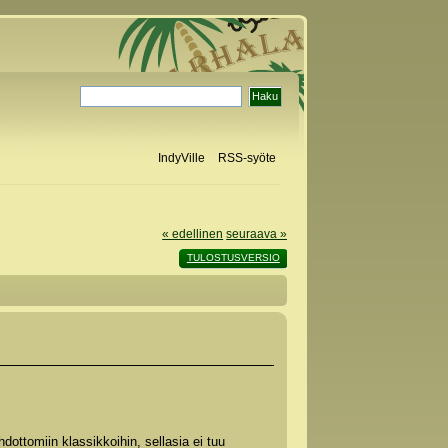
IndyVille
RSS-syöte
« edellinen
seuraava »
TULOSTUSVERSIO
dottomiin klassikkoihin, sellasia ei tuu