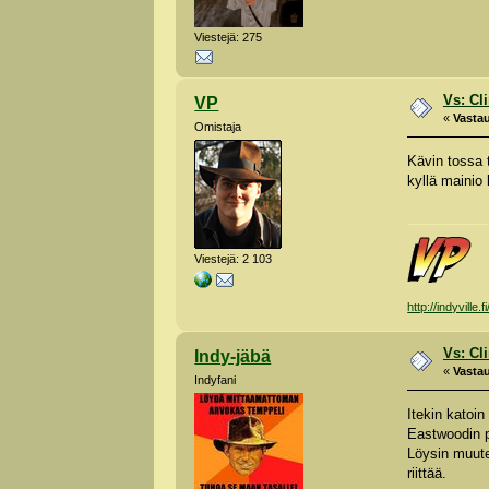
Viestejä: 275
Vs: Cl
VP
«
Vastau
Omistaja
Kävin tossa 
kyllä mainio 
Viestejä: 2 103
http://indyville.fi
Vs: Cl
Indy-jäbä
«
Vastau
Indyfani
Itekin katoin
Eastwoodin p
Löysin muute
riittää.