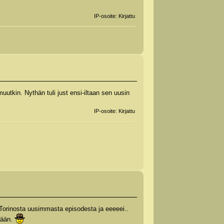
IP-osoite: Kirjattu
uutkin. Nythän tuli just ensi-iltaan sen uusin
IP-osoite: Kirjattu
an Torinosta uusimmasta episodesta ja eeeeei..
tään.