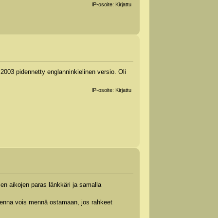
IP-osoite: Kirjattu
2003 pidennetty englanninkielinen versio. Oli
IP-osoite: Kirjattu
ien aikojen paras länkkäri ja samalla
menna vois mennä ostamaan, jos rahkeet