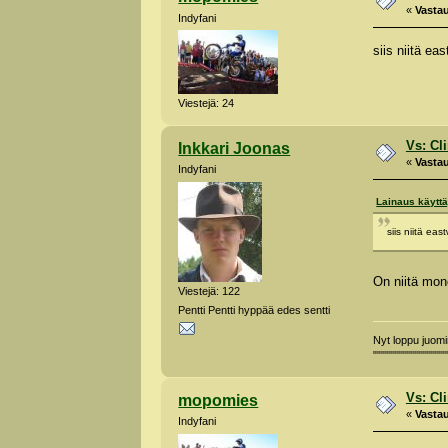
«
Vastau
Indyfani
siis niitä ea
Viestejä: 24
Vs: Cl
Inkkari Joonas
«
Vastau
Indyfani
Lainaus käyttä
siis niitä ea
On niitä mon
Viestejä: 122
Pentti Pentti hyppää edes sentti
Nyt loppu juo
""""""""""""""""""
Vs: Cl
mopomies
«
Vastau
Indyfani