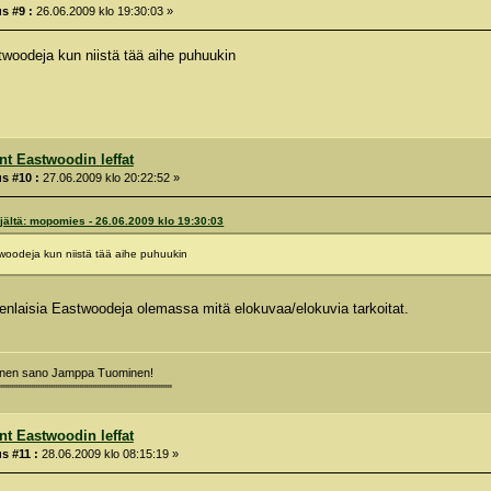
s #9 :
26.06.2009 klo 19:30:03 »
stwoodeja kun niistä tää aihe puhuukin
int Eastwoodin leffat
s #10 :
27.06.2009 klo 20:22:52 »
jältä: mopomies - 26.06.2009 klo 19:30:03
stwoodeja kun niistä tää aihe puhuukin
enlaisia Eastwoodeja olemassa mitä elokuvaa/elokuvia tarkoitat.
minen sano Jamppa Tuominen!
""""""""""""""""""""""""""""""""""""""""
int Eastwoodin leffat
s #11 :
28.06.2009 klo 08:15:19 »