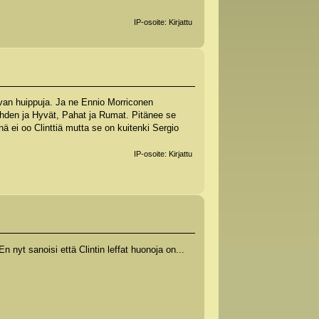
IP-osoite: Kirjattu
aivan huippuja. Ja ne Ennio Morriconen
tähden ja Hyvät, Pahat ja Rumat. Pitänee se
nä ei oo Clinttiä mutta se on kuitenki Sergio
IP-osoite: Kirjattu
En nyt sanoisi että Clintin leffat huonoja on...