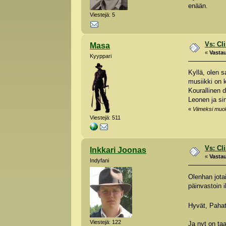
enään.
Viestejä: 5
Vs: Cl
Masa
«
Vastau
Kyyppari
Kyllä, olen s
musiikki on 
Kourallinen d
Leonen ja si
«
Viimeksi muok
Viestejä: 511
Vs: Cl
Inkkari Joonas
«
Vastau
Indyfani
Olenhan jotai
päinvastoin i
Hyvät, Pahat 
Viestejä: 122
Ja nyt on taa