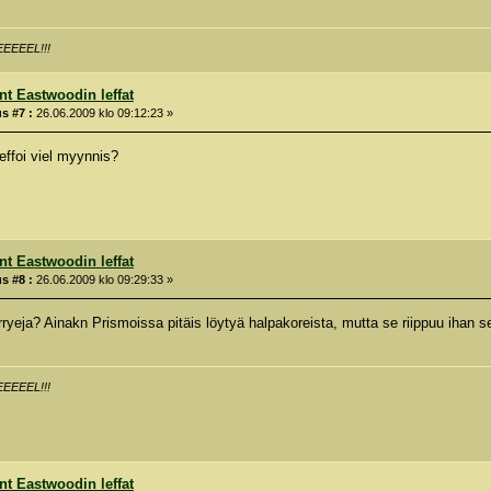
EEEEL!!!
int Eastwoodin leffat
s #7 :
26.06.2009 klo 09:12:23 »
effoi viel myynnis?
int Eastwoodin leffat
s #8 :
26.06.2009 klo 09:29:33 »
rryeja? Ainakn Prismoissa pitäis löytyä halpakoreista, mutta se riippuu ihan s
EEEEL!!!
int Eastwoodin leffat