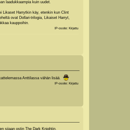
eman laadukkaampia kuin uudet.
oi Likaset Harrytkin käy, etenkin kun Clint
ä ovat Dollari-trilogia, Likaiset Harryt,
pukkaa kauppoihin.
IP-osoite: Kirjattu
 kattelemassa Anttilassa vähän lisää.
IP-osoite: Kirjattu
sen sijaan ostin The Dark Knightin.