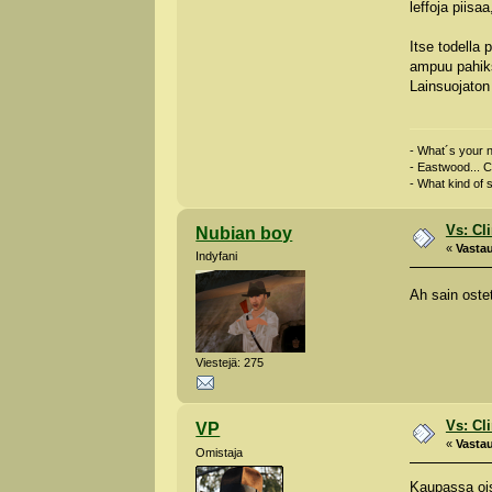
leffoja piis
Itse todella 
ampuu pahiks
Lainsuojaton
- What´s your 
- Eastwood... C
- What kind of 
Vs: Cl
Nubian boy
«
Vastau
Indyfani
Ah sain oste
Viestejä: 275
Vs: Cl
VP
«
Vastau
Omistaja
Kaupassa ois 