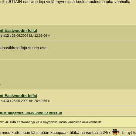
 onko JOTAIN eastwoodeja vielä myynnissä koska kuulostaa aika vanhoilta.
int Eastwoodin leffat
s #12 :
28.06.2009 klo 12:39:06 »
klassikkoleffoja suurin osa.
/
int Eastwoodin leffat
s #13 :
28.06.2009 klo 20:40:56 »
jältä: mopomies - 28.06.2009 klo 08:15:19
 onko JOTAIN eastwoodeja vielä myynnissä koska kuulostaa aika vanhoilta.
 mies kattomaan lähimpään kauppaan, äläkä narise täällä 24/7
!! Ei nyt k