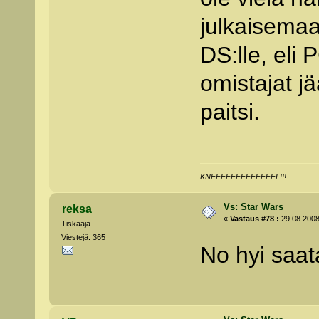
julkaisemaa
DS:lle, eli 
omistajat j
paitsi.
KNEEEEEEEEEEEEEL!!!
Vs: Star Wars
reksa
«
Vastaus #78 :
29.08.2008
Tiskaaja
Viestejä: 365
No hyi saa