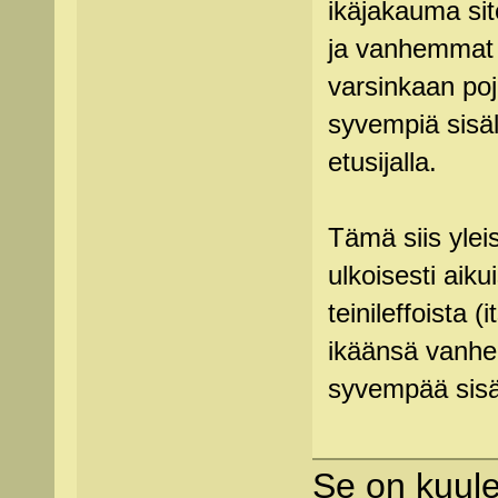
ikäjakauma site
ja vanhemmat k
varsinkaan poja
syvempiä sisäl
etusijalla.
Tämä siis yleis
ulkoisesti aiku
teinileffoista (
ikäänsä vanhem
syvempää sisä
Se on kuul