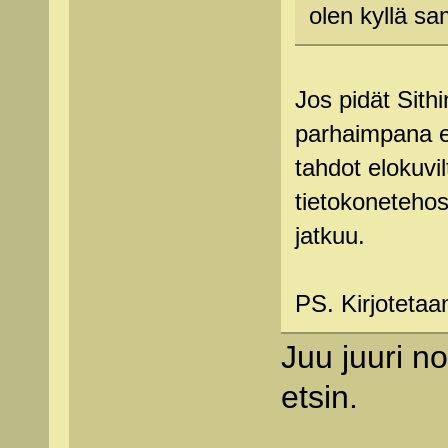
olen kyllä sa
Jos pidät Sith
parhaimpana e
tahdot elokuvil
tietokonetehost
jatkuu.
PS. Kirjoteta
Juu juuri n
etsin.