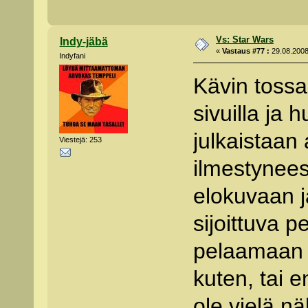
Vs: Star Wars
Indy-jäbä
«
Vastaus #77 :
29.08.2008
Indyfani
Kävin tossa
sivuilla ja
julkaistaan 
Viestejä: 253
ilmestynee
elokuvaan j
sijoittuva p
pelaamaan e
kuten, tai 
ole vielä nä