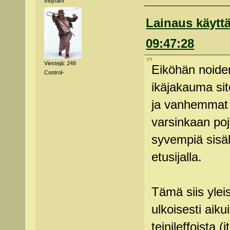
Indyfani
Lainaus käyttä
09:47:28
Viestejä: 248
Eiköhän noiden
Control-
ikäjakauma site
ja vanhemmat k
varsinkaan poja
syvempiä sisäl
etusijalla.
Tämä siis yleis
ulkoisesti aiku
teinileffoista (