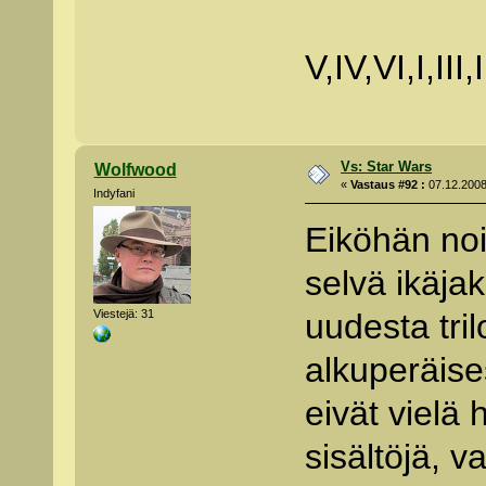
V,IV,VI,I,III,I
Vs: Star Wars
Wolfwood
«
Vastaus #92 :
07.12.2008
Indyfani
Eiköhän noi
selvä ikäjak
Viestejä: 31
uudesta tri
alkuperäises
eivät vielä
sisältöjä, v