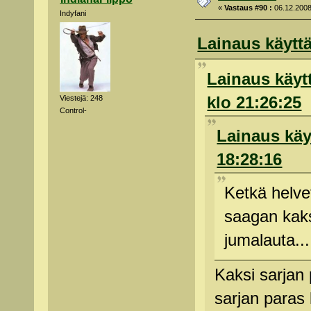
«
Vastaus #90 :
06.12.2008
Indyfani
Lainaus käyttä
Lainaus käytt
klo 21:26:25
Viestejä: 248
Control-
Lainaus käyt
18:28:16
Ketkä helvet
saagan kaks
jumalauta...
Kaksi sarjan 
sarjan paras