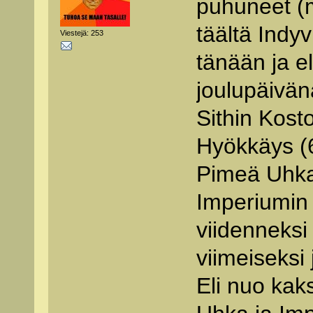
puhuneet (m
täältä Indy
Viestejä: 253
tänään ja e
joulupäivän
Sithin Kost
Hyökkäys (
Pimeä Uhka
Imperiumin 
viidenneksi
viimeiseksi
Eli nuo kak