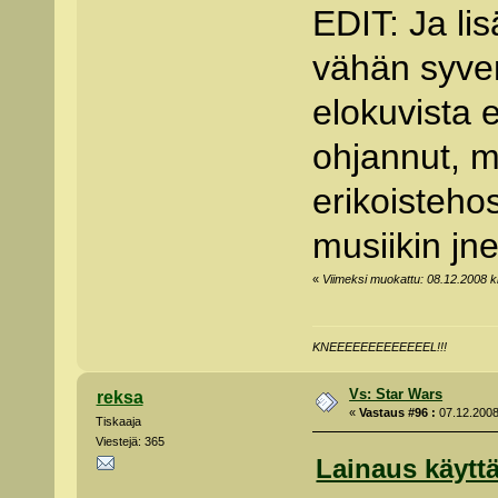
EDIT: Ja li
vähän syvem
elokuvista 
ohjannut, m
erikoisteho
musiikin jne
«
Viimeksi muokattu: 08.12.2008 klo
KNEEEEEEEEEEEEEL!!!
Vs: Star Wars
reksa
«
Vastaus #96 :
07.12.2008
Tiskaaja
Viestejä: 365
Lainaus käyttä