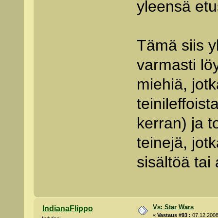
yleensä etus
Tämä siis y
varmasti löy
miehiä, jot
teinileffoist
kerran) ja 
teinejä, jo
sisältöä ta
Vs: Star Wars
IndianaFlippo
«
Vastaus #93 :
07.12.2008