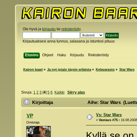
Ole hyvä ja
kirjaudu
tai
rekisteröidy
.
Kirjautuaksesi anna tunnus, salasana ja istuntosi pituus
Etusivu
Ohjeet
Haku
Kirjaudu
Rekisteröidy
Kairon baari
»
Ja nyt jotain täysin erilaista
»
Kelavarasto
»
Star Wars
Sivuja:
1
2
3
[
4
]
5
6
Kaikki
Siirry alas
Kirjoittaja
Aihe: Star Wars (Luett
Vs: Star Wars
VP
«
Vastaus #75 :
16.08.2008
Omistaja
Kyllä se on