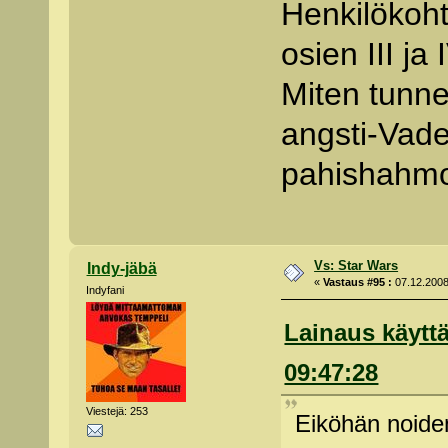
Henkilökoht
osien III ja
Miten tunne
angsti-Vader
pahishahmo
Vs: Star Wars
Indy-jäbä
«
Vastaus #95 :
07.12.2008
Indyfani
Lainaus käyttä
09:47:28
Viestejä: 253
Eiköhän noiden