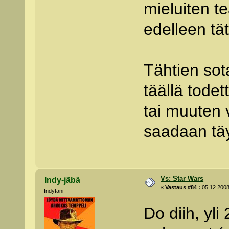
mieluiten te
edelleen tä
Tähtien sot
täällä todet
tai muuten 
saadaan täyi
Vs: Star Wars
Indy-jäbä
«
Vastaus #84 :
05.12.2008
Indyfani
Do diih, yl