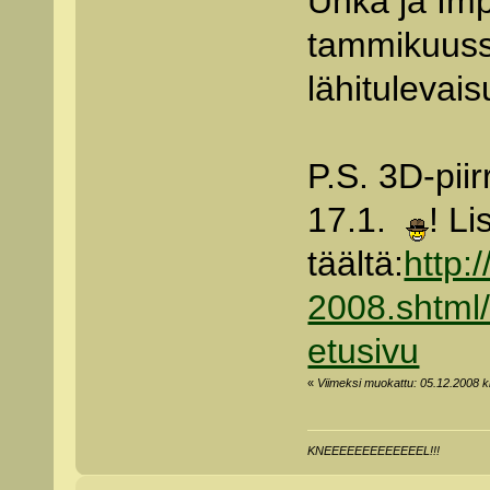
Uhka ja Imp
tammikuussa
lähitulevai
P.S. 3D-pii
17.1.
! Li
täältä:
http:
2008.shtml
etusivu
«
Viimeksi muokattu: 05.12.2008 klo
KNEEEEEEEEEEEEEL!!!