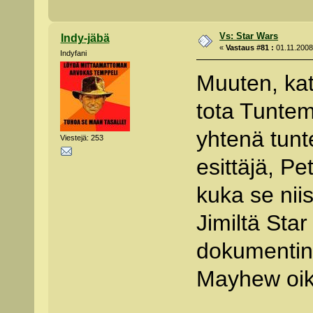
Vs: Star Wars
Indy-jäbä
«
Vastaus #81 :
01.11.2008 
Indyfani
Muuten, kat
tota Tunte
yhtenä tun
Viestejä: 253
esittäjä, Pe
kuka se niis
Jimiltä Sta
dokumentin, 
Mayhew oik