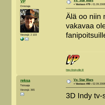
Vs: Star Wars
VP
«
Vastaus #79 :
01.09.2008
Omistaja
Älä oo niin 
vakavaa ole
fanipoitsuil
Viestejä: 2 103
http://indyville.fi/
Vs: Star Wars
reksa
«
Vastaus #80 :
02.09.2008
Tiskaaja
Viestejä: 365
3D Indy tv-s