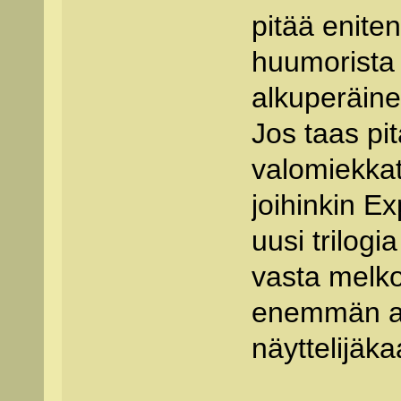
pitää eniten
huumorista 
alkuperäinen
Jos taas pit
valomiekkata
joihinkin E
uusi trilogi
vasta melko
enemmän alk
näyttelijäka