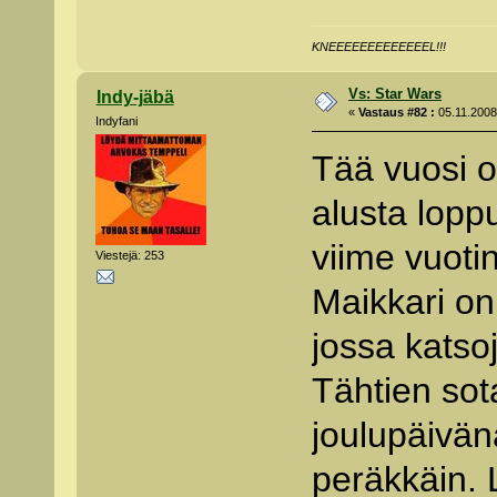
KNEEEEEEEEEEEEEL!!!
Vs: Star Wars
Indy-jäbä
«
Vastaus #82 :
05.11.2008 
Indyfani
Tää vuosi o
alusta lopp
viime vuoti
Viestejä: 253
Maikkari on
jossa katso
Tähtien sot
joulupäivän
peräkkäin. 