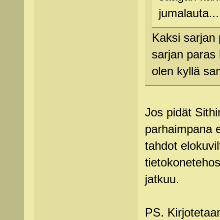
jumalauta...
Kaksi sarjan 
sarjan paras
olen kyllä sa
Jos pidät Sith
parhaimpana e
tahdot elokuvil
tietokonetehost
jatkuu.
PS. Kirjoteta