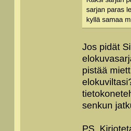
sarjan paras l
kyllä samaa mi
Jos pidät S
elokuvasar
pistää miet
elokuviltasi
tietokoneteh
senkun jatk
PS. Kirjote