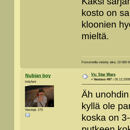
Kaksi sarja
kosto on sa
kloonien hy
mieltä.
Foorumeilla vietetty aika: 10 080
Vs: Star Wars
Nubian boy
«
Vastaus #87 :
05.12.2008
Indyfani
Äh unohdin 
kyllä ole pa
Viestejä: 275
koska on 3-
putkeen kok