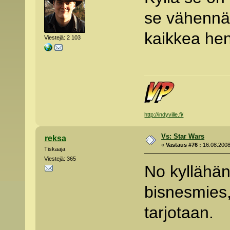
se vähennä 
kaikkea hen
Viestejä: 2 103
http://indyville.fi/
Vs: Star Wars
reksa
«
Vastaus #76 :
16.08.2008
Tiskaaja
Viestejä: 365
No kyllähä
bisnesmies,
tarjotaan.