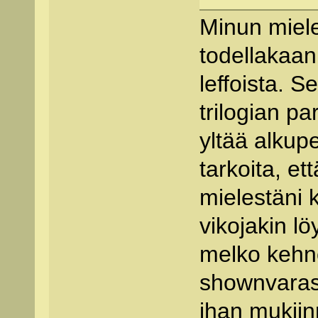
Minun miele
todellakaan
leffoista. 
trilogian p
yltää alkup
tarkoita, et
mielestäni k
vikojakin lö
melko kehno
shownvarast
ihan mukii