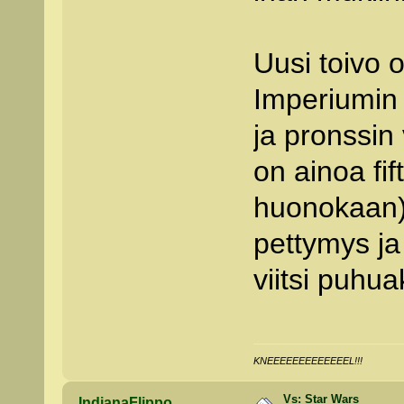
Uusi toivo 
Imperiumin
ja pronssin
on ainoa fif
huonokaan),
pettymys j
viitsi puhu
KNEEEEEEEEEEEEEL!!!
Vs: Star Wars
IndianaFlippo