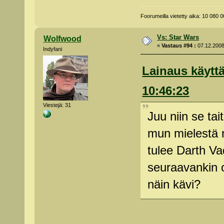
Foorumeilla vietetty aika: 10 080
Vs: Star Wars
Wolfwood
«
Vastaus #94 :
07.12.2008 
Indyfani
Lainaus käyttä
10:46:23
Viestejä: 31
Juu niin se ta
mun mielestä n
tulee Darth Va
seuraavankin o
näin kävi?