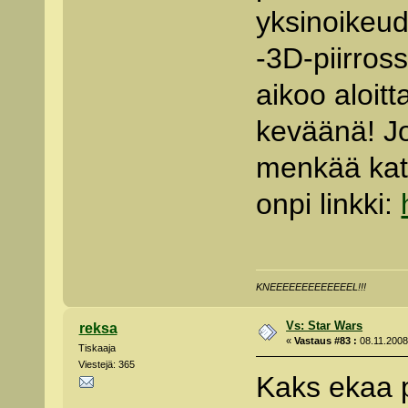
yksinoikeu
-3D-piirros
aikoo aloit
keväänä! Jo
menkää kat
onpi linkki:
KNEEEEEEEEEEEEEL!!!
Vs: Star Wars
reksa
«
Vastaus #83 :
08.11.2008 
Tiskaaja
Viestejä: 365
Kaks ekaa pi