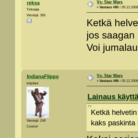
Vs: Star Wars
reksa
«
Vastaus #85 :
05.12.2008
Tiskaaja
Viestejä: 365
Ketkä helvet
jos saagan 
Voi jumalaut
Vs: Star Wars
IndianaFlippo
«
Vastaus #86 :
05.12.2008
Indyfani
Lainaus käyttä
Ketkä helvetin 
kaks paskinta l
Viestejä: 248
Control-