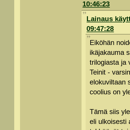
10:46:23
Lainaus käytt
09:47:28
Eiköhän noide
ikäjakauma si
trilogiasta j
Teinit - varsi
elokuviltaan 
coolius on yl
Tämä siis yle
eli ulkoisesti