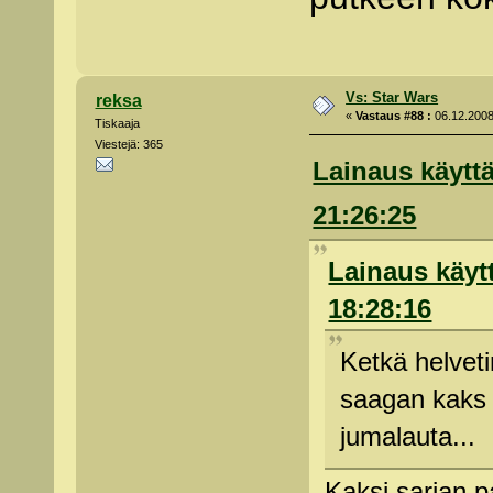
Vs: Star Wars
reksa
«
Vastaus #88 :
06.12.2008
Tiskaaja
Viestejä: 365
Lainaus käyttä
21:26:25
Lainaus käytt
18:28:16
Ketkä helvetin
saagan kaks p
jumalauta...
Kaksi sarjan p