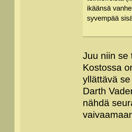
ikäänsä vanhem
syvempää sisä
Juu niin se 
Kostossa o
yllättävä se
Darth Vader
nähdä seura
vaivaamaan 