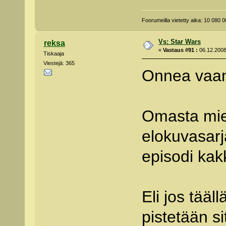
Foorumeilla vietetty aika: 10 080
Vs: Star Wars
reksa
«
Vastaus #91 :
06.12.2008
Tiskaaja
Viestejä: 365
Onnea vaan
Omasta miel
elokuvasarj
episodi kak
Eli jos tääll
pistetään s