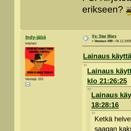
erikseen?
Vs: Star Wars
Indy-jäbä
«
Vastaus #89 :
06.12.2008
Indyfani
Lainaus käyttä
Lainaus käytt
klo 21:26:25
Viestejä: 253
Lainaus käyt
18:28:16
Ketkä helvet
saagan kaks