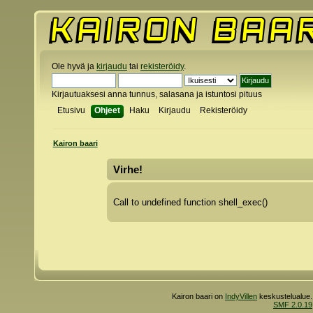
Ole hyvä ja
kirjaudu
tai
rekisteröidy
.
Kirjautuaksesi anna tunnus, salasana ja istuntosi pituus
Etusivu
Ohjeet
Haku
Kirjaudu
Rekisteröidy
Kairon baari
Virhe!
Call to undefined function shell_exec()
Kairon baari on
IndyVillen
keskustelualue.
SMF 2.0.19