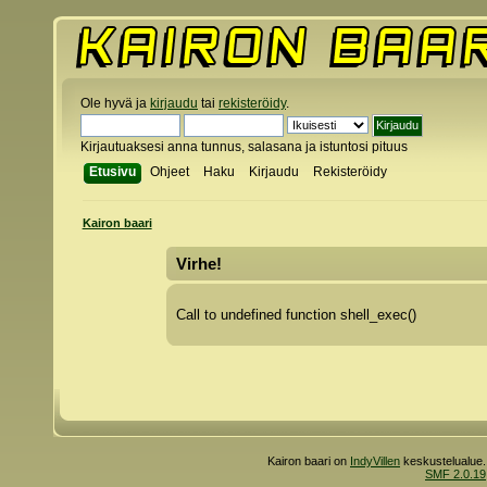
Ole hyvä ja
kirjaudu
tai
rekisteröidy
.
Kirjautuaksesi anna tunnus, salasana ja istuntosi pituus
Etusivu
Ohjeet
Haku
Kirjaudu
Rekisteröidy
Kairon baari
Virhe!
Call to undefined function shell_exec()
Kairon baari on
IndyVillen
keskustelualue.
SMF 2.0.19