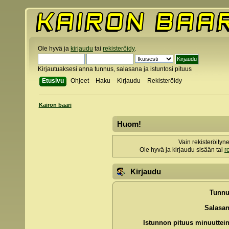
Ole hyvä ja
kirjaudu
tai
rekisteröidy
.
Kirjautuaksesi anna tunnus, salasana ja istuntosi pituus
Etusivu
Ohjeet
Haku
Kirjaudu
Rekisteröidy
Kairon baari
Huom!
Vain rekisteröityn
Ole hyvä ja kirjaudu sisään tai
r
Kirjaudu
Tunnu
Salasan
Istunnon pituus minuuttein