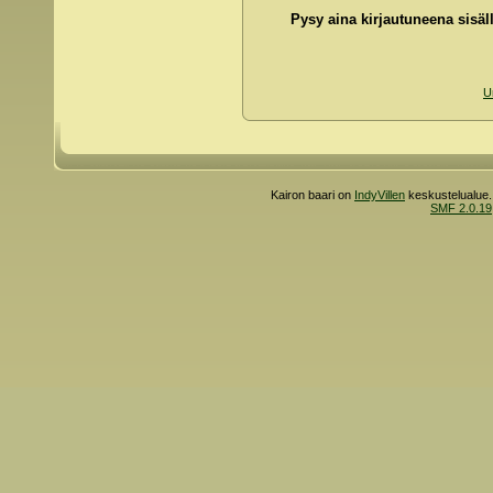
Pysy aina kirjautuneena sisäll
U
Kairon baari on
IndyVillen
keskustelualue.
SMF 2.0.19