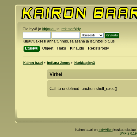
Ole hyvä ja
kirjaudu
tai
rekisteröidy
.
Kirjautuaksesi anna tunnus, salasana ja istuntosi pituus
Etusivu
Ohjeet
Haku
Kirjaudu
Rekisteröidy
Kairon baari
»
Indiana Jones
»
Nurkkapöytä
Virhe!
Call to undefined function shell_exec()
Kairon baari on
IndyVillen
keskustelualue.
SMF 2.0.19