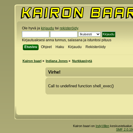
Ole hyvä ja
kirjaudu
tai
rekisteröidy
.
Kirjautuaksesi anna tunnus, salasana ja istuntosi pituus
Etusivu
Ohjeet
Haku
Kirjaudu
Rekisteröidy
Kairon baari
»
Indiana Jones
»
Nurkkapöytä
Virhe!
Call to undefined function shell_exec()
Kairon baari on
IndyVillen
keskustelualue.
SMF 2.0.19