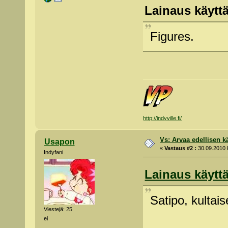
Lainaus käyttä
Figures.
http://indyville.fi/
Vs: Arvaa edellisen kä
Usapon
«
Vastaus #2 :
30.09.2010 k
Indyfani
Lainaus käyttä
Satipo, kultai
Viestejä: 25
ei