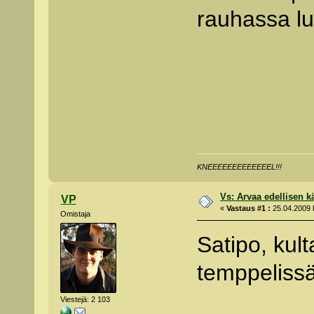
rauhassa lu
KNEEEEEEEEEEEEEL!!!
Vs: Arvaa edellisen kä
VP
«
Vastaus #1 :
25.04.2009 k
Omistaja
Satipo, kul
temppelissä
Viestejä: 2 103