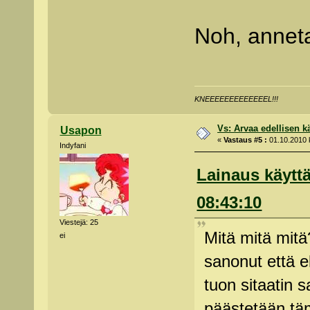
Noh, anneta
KNEEEEEEEEEEEEEL!!!
Vs: Arvaa edellisen kä
Usapon
«
Vastaus #5 :
01.10.2010 k
Indyfani
Lainaus käyttä
08:43:10
Viestejä: 25
Mitä mitä mit
ei
sanonut että e
tuon sitaatin s
päästetään täm