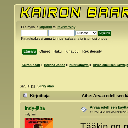
Ole hyvä ja
kirjaudu
tai
rekisteröidy
.
Kirjautuaksesi anna tunnus, salasana ja istuntosi pituus
Etusivu
Ohjeet
Haku
Kirjaudu
Rekisteröidy
Kairon baari
»
Indiana Jones
»
Nurkkapöytä
»
Arvaa edellisen käyttäjä
Sivuja: [
1
]
Siirry alas
Kirjoittaja
Aihe: Arvaa edellisen kä
Arvaa edellisen käyttä
Indy-jäbä
«
:
25.04.2009 klo 09:40:25
Indyfani
Tääkin on n