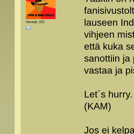
fanisivustol
lauseen Ind
Viestejä: 253
vihjeen mis
että kuka s
sanottiin j
vastaa ja pi
Let´s hurry.
(KAM)
Jos ei kelpa