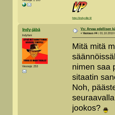
Viestejä: 2 103
http://indyville.fi/
Vs: Arvaa edellisen kä
Indy-jäbä
«
Vastaus #4 :
01.10.2010 k
Indyfani
Mitä mitä m
säännöissäk
nimen saa p
Viestejä: 253
sitaatin san
Noh, pääst
seuraavalla 
jookos?