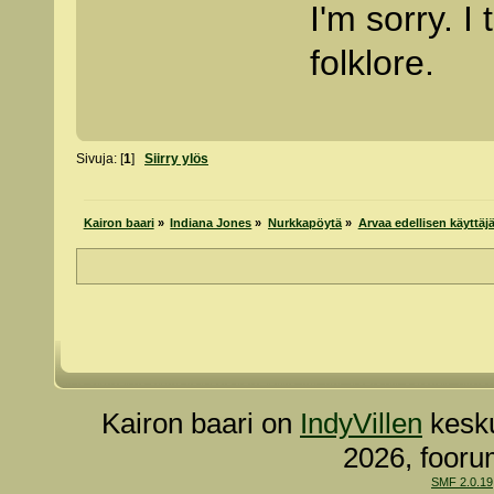
I'm sorry. 
folklore.
Sivuja: [
1
]
Siirry ylös
Kairon baari
»
Indiana Jones
»
Nurkkapöytä
»
Arvaa edellisen käyttäjä
Kairon baari on
IndyVillen
kesku
2026, fooru
SMF 2.0.19