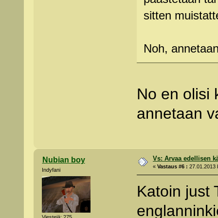
sitten muistat
Noh, annetaan 
No en olisi 
annetaan v
Vs: Arvaa edellisen kä
Nubian boy
«
Vastaus #6 :
27.01.2013 k
Indyfani
Katoin just
englanninkiel
Viestejä: 275