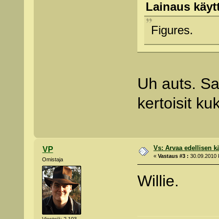
Lainaus käytt
Figures.
Uh auts. Sa
kertoisit ku
Vs: Arvaa edellisen kä
VP
«
Vastaus #3 :
30.09.2010 k
Omistaja
Willie.