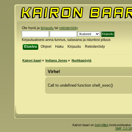
Ole hyvä ja
kirjaudu
tai
rekisteröidy
.
Kirjautuaksesi anna tunnus, salasana ja istuntosi pituus
Etusivu
Ohjeet
Haku
Kirjaudu
Rekisteröidy
Kairon baari
»
Indiana Jones
»
Nurkkapöytä
Virhe!
Call to undefined function shell_exec()
Kairon baari on
IndyVillen
keskustelualue.
SMF 2.0.19