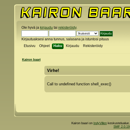
Ole hyvä ja
kirjaudu
tai
rekisteröidy
.
Kirjautuaksesi anna tunnus, salasana ja istuntosi pituus
Etusivu
Ohjeet
Haku
Kirjaudu
Rekisteröidy
Kairon baari
Virhe!
Call to undefined function shell_exec()
Kairon baari on
IndyVillen
keskustelualue.
SMF 2.0.19