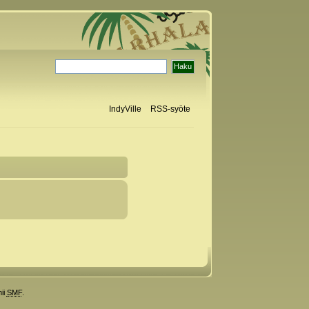
IndyVille
RSS-syöte
ii
SMF
.