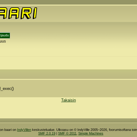
tuus
y
l_exec()
Takaisin
ron baari on
IndyVillen
keskustelualue. Ulkoasu on © IndyVille 2005–2026, foorumisoftana toim
SMF 2.0.19
|
SMF © 2011
,
Simple Machines