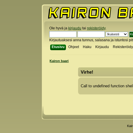
Ole hyvä ja
kirjaudu
tai
rekisteröidy
.
Kirjautuaksesi anna tunnus, salasana ja istuntosi pi
Etusivu
Ohjeet
Haku
Kirjaudu
Rekisteröid
Kairon baari
Virhe!
Call to undefined function shel
Kai