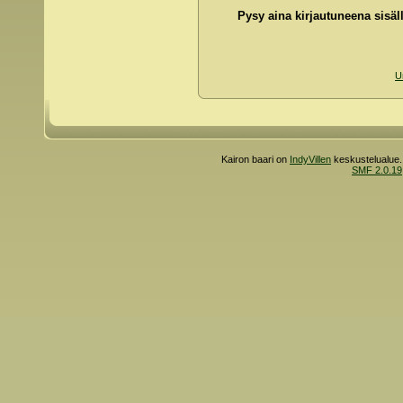
Pysy aina kirjautuneena sisäll
U
Kairon baari on
IndyVillen
keskustelualue.
SMF 2.0.19