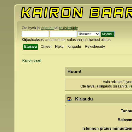
Ole hyvä ja
kirjaudu
tai
rekisteröidy
.
Kirjautuaksesi anna tunnus, salasana ja istuntosi pituus
Etusivu
Ohjeet
Haku
Kirjaudu
Rekisteröidy
Kairon baari
Huom!
Vain rekisteröityn
Ole hyvä ja kirjaudu sisään tai
r
Kirjaudu
Tunnu
Salasan
Istunnon pituus minuuttein