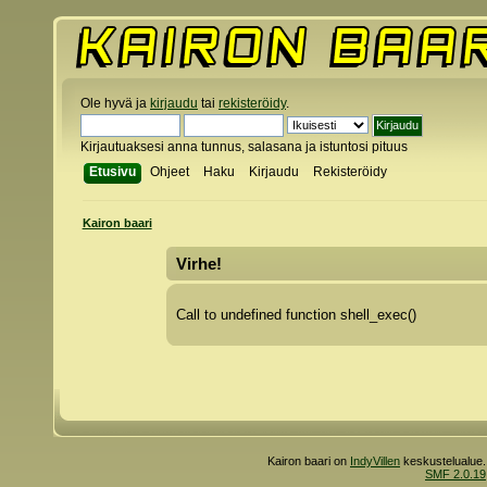
Ole hyvä ja
kirjaudu
tai
rekisteröidy
.
Kirjautuaksesi anna tunnus, salasana ja istuntosi pituus
Etusivu
Ohjeet
Haku
Kirjaudu
Rekisteröidy
Kairon baari
Virhe!
Call to undefined function shell_exec()
Kairon baari on
IndyVillen
keskustelualue.
SMF 2.0.19