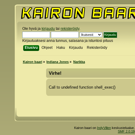
Ole hyvä ja
kirjaudu
tai
rekisteröidy
.
Kirjautuaksesi anna tunnus, salasana ja istuntosi pituus
Etusivu
Ohjeet
Haku
Kirjaudu
Rekisteröidy
Kairon baari
»
Indiana Jones
»
Narikka
Virhe!
Call to undefined function shell_exec()
Kairon baari on
IndyVillen
keskustelualue.
SMF 2.0.19