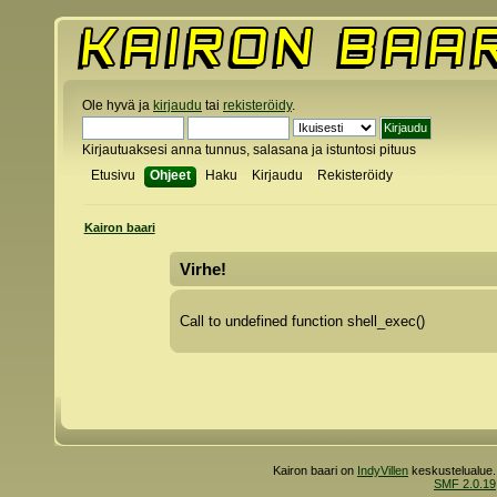
Ole hyvä ja
kirjaudu
tai
rekisteröidy
.
Kirjautuaksesi anna tunnus, salasana ja istuntosi pituus
Etusivu
Ohjeet
Haku
Kirjaudu
Rekisteröidy
Kairon baari
Virhe!
Call to undefined function shell_exec()
Kairon baari on
IndyVillen
keskustelualue.
SMF 2.0.19