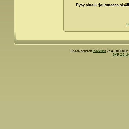
Pysy aina kirjautuneena sisäll
U
Kairon baari on
IndyVillen
keskustelualue.
SMF 2.0.19