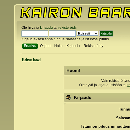
Ole hyvä ja
kirjaudu
tai
rekisteröidy
.
Kirjautuaksesi anna tunnus, salasana ja istuntosi pituus
Etusivu
Ohjeet
Haku
Kirjaudu
Rekisteröidy
Kairon baari
Huom!
Vain rekisteröityn
Ole hyvä ja kirjaudu sisään tai
r
Kirjaudu
Tunnu
Salasan
Istunnon pituus minuuttein