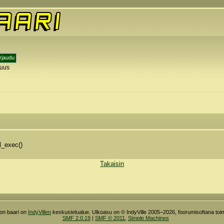
tuus
y
l_exec()
Takaisin
ron baari on
IndyVillen
keskustelualue. Ulkoasu on © IndyVille 2005–2026, foorumisoftana toim
SMF 2.0.19
|
SMF © 2011
,
Simple Machines