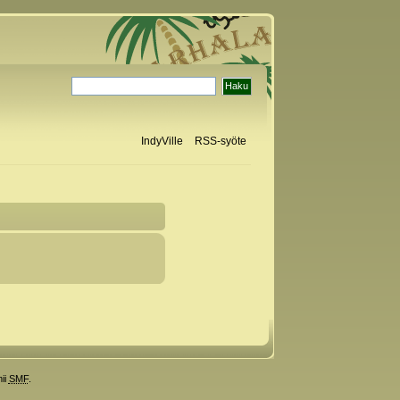
IndyVille
RSS-syöte
ii
SMF
.