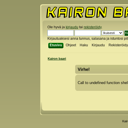
Ole hyvä ja
kirjaudu
tai
rekisteröidy
.
Kirjautuaksesi anna tunnus, salasana ja istuntosi pi
Etusivu
Ohjeet
Haku
Kirjaudu
Rekisteröid
Kairon baari
Virhe!
Call to undefined function shel
Kai