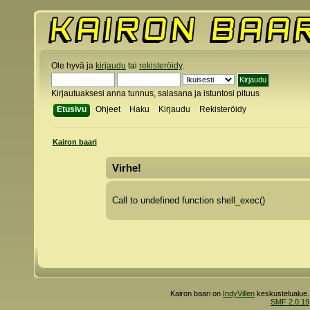
Ole hyvä ja
kirjaudu
tai
rekisteröidy
.
Kirjautuaksesi anna tunnus, salasana ja istuntosi pituus
Etusivu
Ohjeet
Haku
Kirjaudu
Rekisteröidy
Kairon baari
Virhe!
Call to undefined function shell_exec()
Kairon baari on
IndyVillen
keskustelualue.
SMF 2.0.19