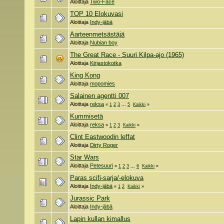
Aloittaja
Two-Face
TOP 10 Elokuvasi
Aloittaja
Indy-jäbä
Aarteenmetsästäjä
Aloittaja
Nubian boy
The Great Race - Suuri Kilpa-ajo (1965)
Aloittaja
Kirjastokotka
King Kong
Aloittaja
mopomies
Salainen agentti 007
Aloittaja
reksa
«
1
2
3
...
5
Kaikki
»
Kummisetä
Aloittaja
reksa
«
1
2
3
Kaikki
»
Clint Eastwoodin leffat
Aloittaja
Dirty Roger
Star Wars
Aloittaja
Petesuuri
«
1
2
3
...
6
Kaikki
»
Paras scifi-sarja/-elokuva
Aloittaja
Indy-jäbä
«
1
2
Kaikki
»
Jurassic Park
Aloittaja
Indy-jäbä
Lapin kullan kimallus