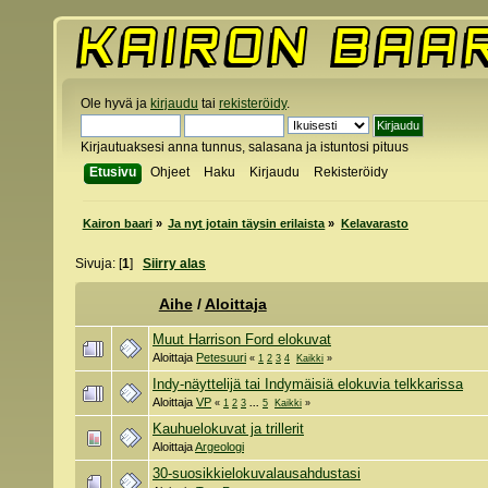
Ole hyvä ja
kirjaudu
tai
rekisteröidy
.
Kirjautuaksesi anna tunnus, salasana ja istuntosi pituus
Etusivu
Ohjeet
Haku
Kirjaudu
Rekisteröidy
Kairon baari
»
Ja nyt jotain täysin erilaista
»
Kelavarasto
Sivuja: [
1
]
Siirry alas
Aihe
/
Aloittaja
Muut Harrison Ford elokuvat
Aloittaja
Petesuuri
«
1
2
3
4
Kaikki
»
Indy-näyttelijä tai Indymäisiä elokuvia telkkarissa
Aloittaja
VP
«
1
2
3
...
5
Kaikki
»
Kauhuelokuvat ja trillerit
Aloittaja
Argeologi
30-suosikkielokuvalausahdustasi