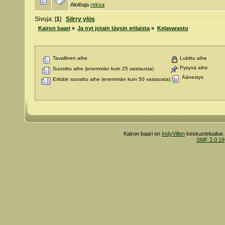
Aloittaja
reksa
Sivuja: [
1
]
Siirry ylös
Kairon baari
»
Ja nyt jotain täysin erilaista
»
Kelavarasto
Tavallinen aihe
Lukittu aihe
Pysyvä aihe
Suosittu aihe (enemmän kuin 25 vastausta)
Äänestys
Erittäin suosittu aihe (enemmän kuin 50 vastausta)
Kairon baari on
IndyVillen
keskustelualue.
SMF 2.0.19