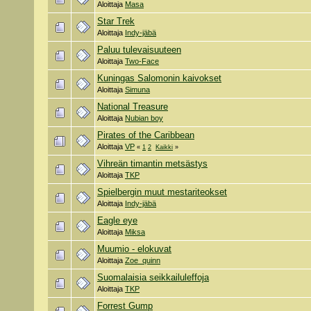
Aloittaja
Masa
Star Trek
Aloittaja
Indy-jäbä
Paluu tulevaisuuteen
Aloittaja
Two-Face
Kuningas Salomonin kaivokset
Aloittaja
Simuna
National Treasure
Aloittaja
Nubian boy
Pirates of the Caribbean
Aloittaja
VP
«
1
2
Kaikki
»
Vihreän timantin metsästys
Aloittaja
TKP
Spielbergin muut mestariteokset
Aloittaja
Indy-jäbä
Eagle eye
Aloittaja
Miksa
Muumio - elokuvat
Aloittaja
Zoe_quinn
Suomalaisia seikkailuleffoja
Aloittaja
TKP
Forrest Gump