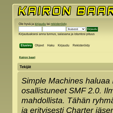
Ole hyvä ja
kirjaudu
tai
rekisteröidy
.
Kirjautuaksesi anna tunnus, salasana ja istuntosi pituus
Etusivu
Ohjeet
Haku
Kirjaudu
Rekisteröidy
Kairon baari
Tekijät
Simple Machines haluaa ki
osallistuneet SMF 2.0. Ilma
mahdollista. Tähän ryhm
ja erityisesti Charter jäse