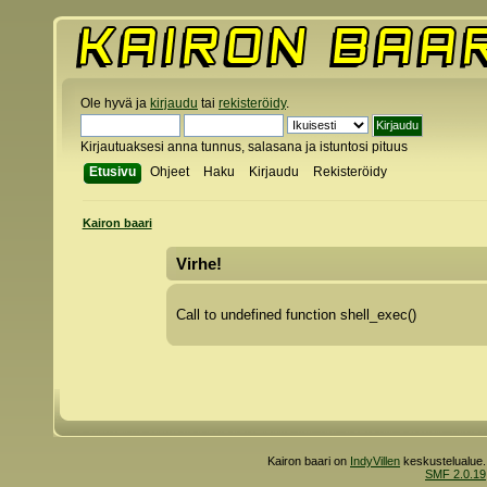
Ole hyvä ja
kirjaudu
tai
rekisteröidy
.
Kirjautuaksesi anna tunnus, salasana ja istuntosi pituus
Etusivu
Ohjeet
Haku
Kirjaudu
Rekisteröidy
Kairon baari
Virhe!
Call to undefined function shell_exec()
Kairon baari on
IndyVillen
keskustelualue.
SMF 2.0.19