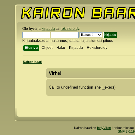
Ole hyvä ja
kirjaudu
tai
rekisteröidy
.
Kirjautuaksesi anna tunnus, salasana ja istuntosi pituus
Etusivu
Ohjeet
Haku
Kirjaudu
Rekisteröidy
Kairon baari
Virhe!
Call to undefined function shell_exec()
Kairon baari on
IndyVillen
keskustelualue.
SMF 2.0.19