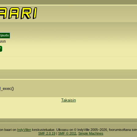
tuus
y
l_exec()
Takaisin
ron baari on
IndyVillen
keskustelualue. Ulkoasu on © IndyVille 2005–2026, foorumisoftana toim
SMF 2.0.19
|
SMF © 2011
,
Simple Machines