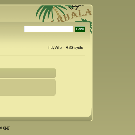
IndyVille
RSS-syöte
ii
SMF
.