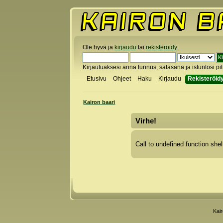
Ole hyvä ja
kirjaudu
tai
rekisteröidy
.
Kirjautuaksesi anna tunnus, salasana ja istuntosi pi
Etusivu
Ohjeet
Haku
Kirjaudu
Rekisteröid
Kairon baari
Virhe!
Call to undefined function shel
Kai