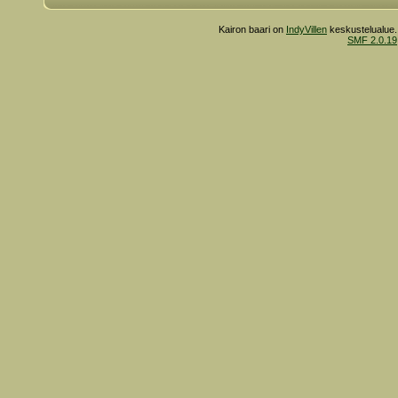
Kairon baari on
IndyVillen
keskustelualue.
SMF 2.0.19