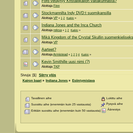
Ford vetäytyy Kristallikallon valtakunnasta?
Aloittaja
Finn
Stockmannilta Indy DVD:t suomikansilla
Aloittaja
VP
«
1
2
Kaikki
»
Indiana Jones and the Inca Church
Aloittaja
reksa
«
1
2
Kaikki
»
Mikä Kingdom of the Crystal Skullin suomenkieliseks
Aloittaja
VP
Aarteet?
Aloittaja
Armistead
«
1
2
3
4
Kaikki
»
Kevin Smithille uusi nimi (?)
Aloittaja
TKP
Sivuja: [
1
]
Siirry ylös
Kairon baari
»
Indiana Jones
»
Esiintymislava
Tavallinen aihe
Lukittu aihe
Pysyvä aihe
Suosittu aihe (enemmän kuin 25 vastausta)
Äänestys
Erittäin suosittu aihe (enemmän kuin 50 vastausta)