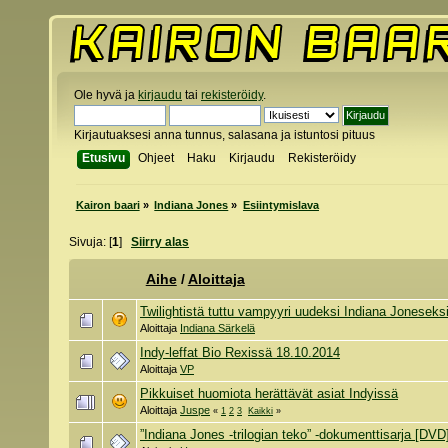
Ole hyvä ja
kirjaudu
tai
rekisteröidy
.
Kirjautuaksesi anna tunnus, salasana ja istuntosi pituus
Etusivu
Ohjeet
Haku
Kirjaudu
Rekisteröidy
Kairon baari
»
Indiana Jones
»
Esiintymislava
Sivuja: [
1
]
Siirry alas
Aihe
/
Aloittaja
Twilightistä tuttu vampyyri uudeksi Indiana Joneseks
Aloittaja
Indiana Särkelä
Indy-leffat Bio Rexissä 18.10.2014
Aloittaja
VP
Pikkuiset huomiota herättävät asiat Indyissä
Aloittaja
Juspe
«
1
2
3
Kaikki
»
”Indiana Jones -trilogian teko” -dokumenttisarja [DVD