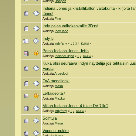
Aloittaja
Usapon
Indiana Jones ja kristallikallon valtakunta - kirjoita fa
tänne!
Aloittaja
Finn
Indy palaa valkokankaille 3D:nä
Aloittaja
Indy-jäbä
Indy 5
Aloittaja
indyfany
«
1
2
3
4
Kaikki
»
Paras Indiana Jones- leffa
Aloittaja
IndianaFlippo
«
1
2
Kaikki
»
Kuka olisi seuraava Indyn näyttelijä jos tehtäisiin uus
Fordia
Aloittaja
Argeologi
FoA medaljonki
Aloittaja
Masa
Leffaideoita?
Aloittaja
Mazku
Millon Indiana Jones 4 tulee DVD:lle?
Aloittaja
indyfany
«
1
2
Kaikki
»
Soihtuja
Aloittaja
Masa
Voodoo -nukke
Aloittaja
Masa