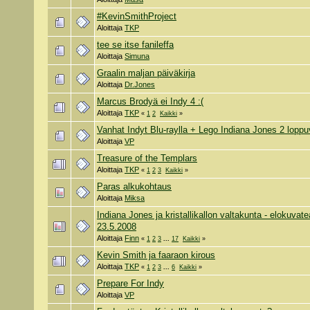
#KevinSmithProject
Aloittaja
TKP
tee se itse fanileffa
Aloittaja
Simuna
Graalin maljan päiväkirja
Aloittaja
Dr.Jones
Marcus Brodyä ei Indy 4 :(
Aloittaja
TKP
«
1
2
Kaikki
»
Vanhat Indyt Blu-raylla + Lego Indiana Jones 2 lopp
Aloittaja
VP
Treasure of the Templars
Aloittaja
TKP
«
1
2
3
Kaikki
»
Paras alkukohtaus
Aloittaja
Miksa
Indiana Jones ja kristallikallon valtakunta - elokuvate
23.5.2008
Aloittaja
Finn
«
1
2
3
...
17
Kaikki
»
Kevin Smith ja faaraon kirous
Aloittaja
TKP
«
1
2
3
...
6
Kaikki
»
Prepare For Indy
Aloittaja
VP