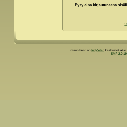
Pysy aina kirjautuneena sisäll
U
Kairon baari on
IndyVillen
keskustelualue.
SMF 2.0.19