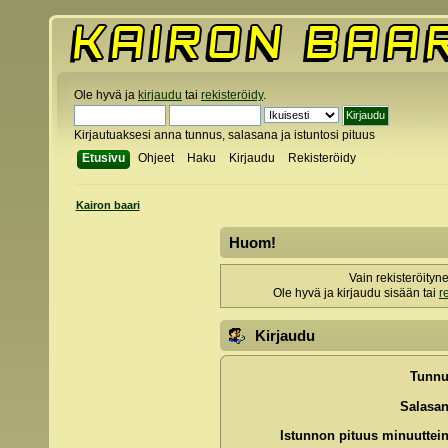
Ole hyvä ja
kirjaudu
tai
rekisteröidy
.
Kirjautuaksesi anna tunnus, salasana ja istuntosi pituus
Etusivu
Ohjeet
Haku
Kirjaudu
Rekisteröidy
Kairon baari
Huom!
Vain rekisteröityn
Ole hyvä ja kirjaudu sisään tai
r
Kirjaudu
Tunnu
Salasan
Istunnon pituus minuuttein