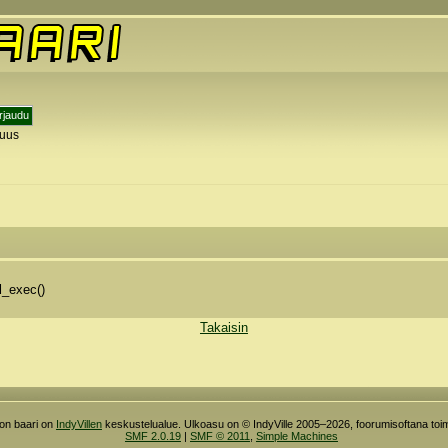
tuus
y
l_exec()
Takaisin
ron baari on
IndyVillen
keskustelualue. Ulkoasu on © IndyVille 2005–2026, foorumisoftana toim
SMF 2.0.19
|
SMF © 2011
,
Simple Machines