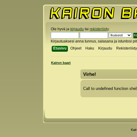
Ole hyvä ja
kirjaudu
tai
rekisteröidy
.
Kirjautuaksesi anna tunnus, salasana ja istuntosi pi
Etusivu
Ohjeet
Haku
Kirjaudu
Rekisteröid
Kairon baari
Virhe!
Call to undefined function shel
Kai