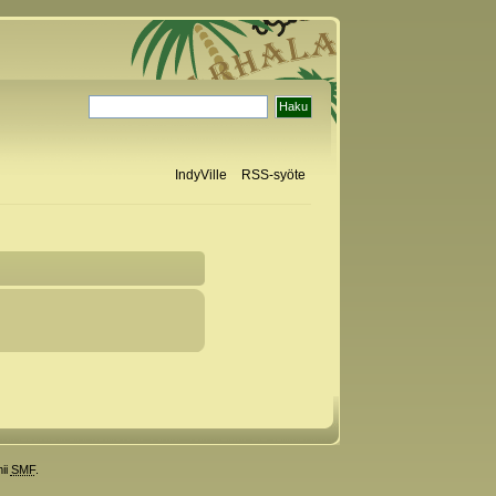
IndyVille
RSS-syöte
ii
SMF
.