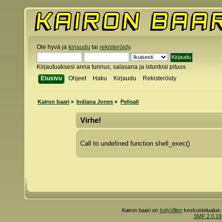
Ole hyvä ja
kirjaudu
tai
rekisteröidy
.
Kirjautuaksesi anna tunnus, salasana ja istuntosi pituus
Etusivu
Ohjeet
Haku
Kirjaudu
Rekisteröidy
Kairon baari
»
Indiana Jones
»
Pelisali
Virhe!
Call to undefined function shell_exec()
Kairon baari on
IndyVillen
keskustelualue.
SMF 2.0.19