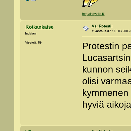
http://indyville.fi/
Vs: Rotesti!
Kotkankatse
«
Vastaus #7 :
13.03.2006 k
Indyfani
Viestejä: 89
Protestin p
Lucasartsin
kunnon seik
olisi varma
kymmenen vu
hyviä aikoja