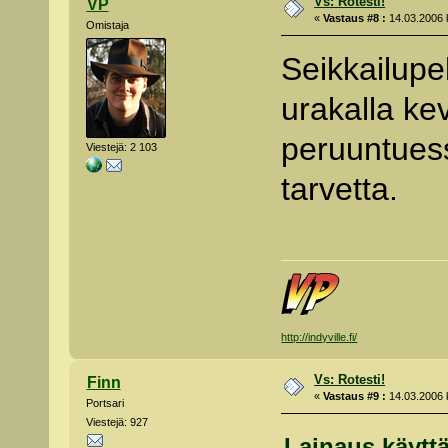
Vs: Rotesti!
VP
«
Vastaus #8 :
14.03.2006 k
Omistaja
Seikkailupel
urakalla k
peruuntuessa
Viestejä: 2 103
tarvetta.
http://indyville.fi/
Vs: Rotesti!
Finn
«
Vastaus #9 :
14.03.2006 k
Portsari
Viestejä: 927
Lainaus käyttä