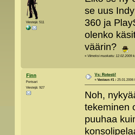
se uus Indy
360 ja Play
Viestejä: 511
olenko käs
väärin?
«
Viimeksi muokattu: 12.02.2009 kl
Vs: Rotesti!
Finn
«
Vastaus #1 :
25.01.2006 k
Portsari
Viestejä: 927
Noh, nykyä
tekeminen o
puuhaa kuin
konsolipela