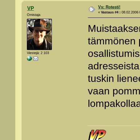
Vs: Rotesti!
VP
«
Vastaus #4 :
08.02.2006 k
Omistaja
Muistaakseni
tämmönen pr
osallistumi
Viestejä: 2 103
adresseista
tuskin lien
vaan pommit
lompakolla