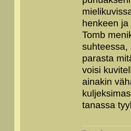
mielikuviss
henkeen ja
Tomb menik
suhteessa, s
parasta mitä
voisi kuvitel
ainakin vähä
kuljeksima
tanassa tyyl