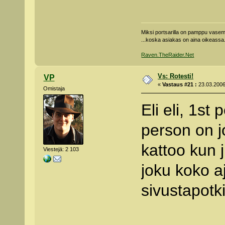
Miksi portsarilla on pamppu vas
...koska asiakas on aina oikeassa
Raven.TheRaider.Net
Vs: Rotesti!
VP
«
Vastaus #21 :
23.03.2006
Omistaja
Eli eli, 1st
person on j
kattoo kun 
Viestejä: 2 103
joku koko 
sivustapotk