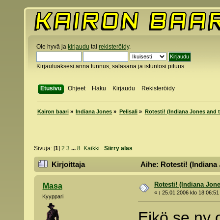
Ole hyvä ja
kirjaudu
tai
rekisteröidy
.
Kirjautuaksesi anna tunnus, salasana ja istuntosi pituus
Etusivu
Ohjeet
Haku
Kirjaudu
Rekisteröidy
Kairon baari
»
Indiana Jones
»
Pelisali
»
Rotesti! (Indiana Jones and t
Sivuja: [
1
]
2
3
...
8
Kaikki
Siirry alas
Kirjoittaja
Aihe: Rotesti! (Indiana
Rotesti! (Indiana Jone
Masa
«
:
25.01.2006 klo 18:06:51
Kyyppari
Eikö se ny 