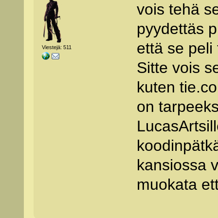
vois tehä s
pyydettäs p
että se peli
Viestejä: 511
Sitte vois s
kuten tie.com
on tarpeeks
LucasArtsill
koodinpätkä
kansiossa v
muokata ett