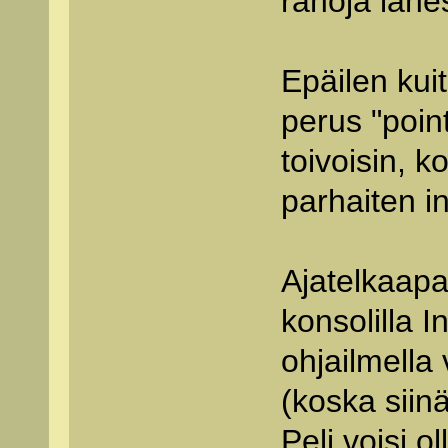
rahoja lähe
Epäilen kuit
perus "point
toivoisin, k
parhaiten i
Ajatelkaapa
konsolilla I
ohjailmella
(koska siin
Peli voisi 