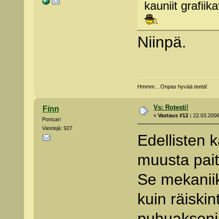
kauniit grafiika
Niinpä.
Hmmm... Onpas hyvää teetä!
Vs: Rotesti!
Finn
«
Vastaus #12 :
22.03.2006 
Portsari
Viestejä: 927
Edellisten 
muusta pait
Se mekaniik
kuin räiskin
puhuakseni,