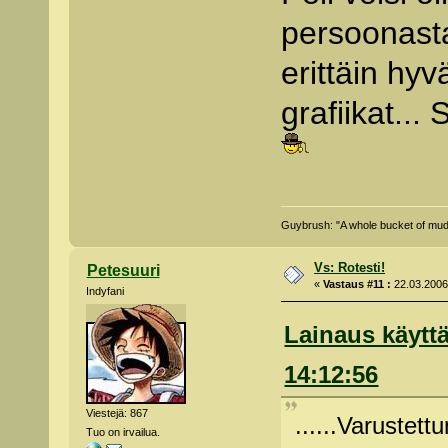
persoonasta
erittäin hyv
grafiikat... 
Guybrush: "A whole bucket of mud, 
Vs: Rotesti!
Petesuuri
«
Vastaus #11 :
22.03.2006 
Indyfani
Lainaus käyttä
14:12:56
Viestejä: 867
......Varustettu
Tuo on irvailua.