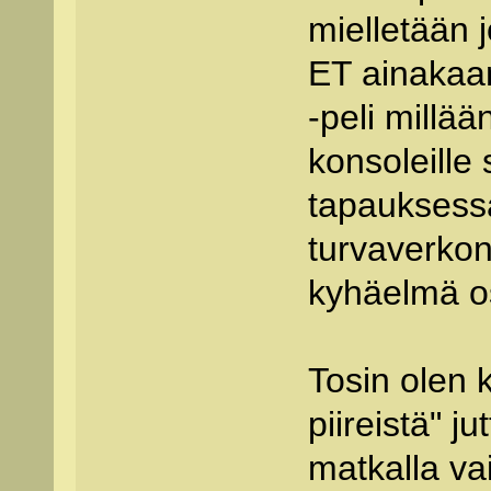
mielletään 
ET ainakaan
-peli millään
konsoleille
tapauksess
turvaverkon 
kyhäelmä os
Tosin olen k
piireistä" ju
matkalla vai