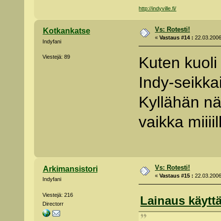
http://indyville.fi/
Vs: Rotesti!
Kotkankatse
«
Vastaus #14 :
22.03.2006
Indyfani
Viestejä: 89
Kuten kuol
Indy-seikka
Kyllähän nä
vaikka miiiil
Vs: Rotesti!
Arkimansistori
«
Vastaus #15 :
22.03.2006
Indyfani
Viestejä: 216
Lainaus käyttä
Directorr