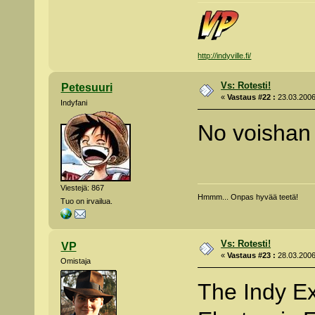
http://indyville.fi/
Vs: Rotesti!
Petesuuri
«
Vastaus #22 :
23.03.2006
Indyfani
No voishan 
Viestejä: 867
Hmmm... Onpas hyvää teetä!
Tuo on irvailua.
Vs: Rotesti!
VP
«
Vastaus #23 :
28.03.2006
Omistaja
The Indy E