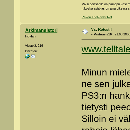
Miksi portsarilla on pamppu vas
...koska asiakas on aina oikeassa
Raven.TheRaider.Net
Vs: Rotesti!
Arkimansistori
«
Vastaus #10 :
21.03.2006
Indyfani
Viestejä: 216
www.tellta
Directorr
Minun miele
ne sen julk
PS3:n hankk
tietysti pe
Silloin ei vä