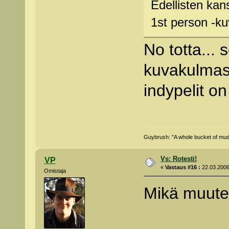
Edellisten kan
1st person -ku
No totta... 
kuvakulmas
indypelit on 
Guybrush: "A whole bucket of mud, 
Vs: Rotesti!
VP
«
Vastaus #16 :
22.03.2006
Omistaja
Mikä muute