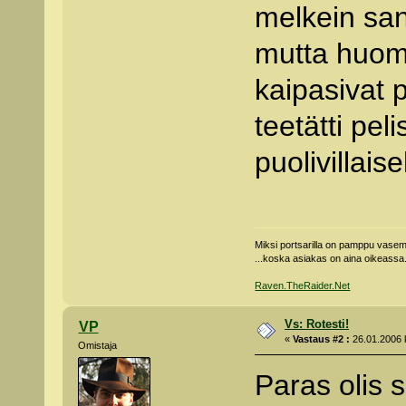
melkein san
mutta huoma
kaipasivat 
teetätti pe
puolivillai
Miksi portsarilla on pamppu vas
...koska asiakas on aina oikeassa
Raven.TheRaider.Net
Vs: Rotesti!
VP
«
Vastaus #2 :
26.01.2006 k
Omistaja
Paras olis 