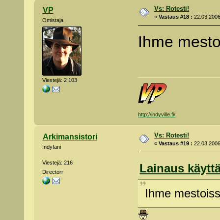
Vs: Rotesti!
VP
«
Vastaus #18 :
22.03.2006
Omistaja
Ihme mesto
Viestejä: 2 103
http://indyville.fi/
Vs: Rotesti!
Arkimansistori
«
Vastaus #19 :
22.03.2006
Indyfani
Viestejä: 216
Lainaus käyttä
Directorr
Ihme mestoiss