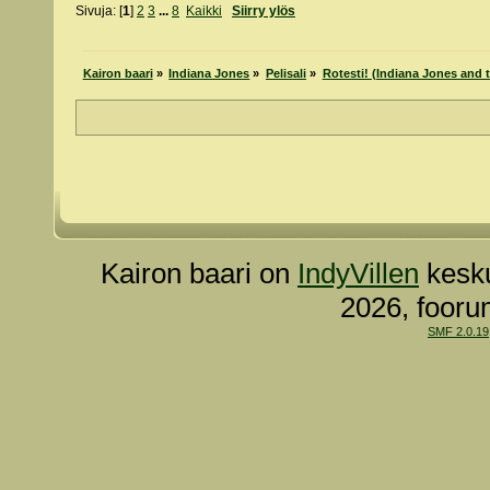
Sivuja: [
1
]
2
3
...
8
Kaikki
Siirry ylös
Kairon baari
»
Indiana Jones
»
Pelisali
»
Rotesti! (Indiana Jones and t
Kairon baari on
IndyVillen
kesku
2026, fooru
SMF 2.0.19