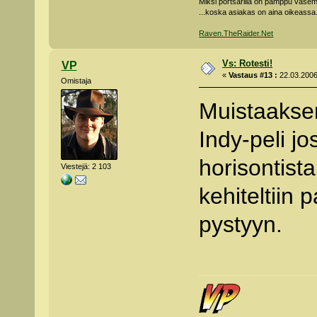
Miksi portsarilla on pamppu vas
...koska asiakas on aina oikeassa
Raven.TheRaider.Net
Vs: Rotesti!
VP
«
Vastaus #13 :
22.03.2006 
Omistaja
Muistaakseni
Indy-peli j
horisontist
Viestejä: 2 103
kehiteltiin 
pystyyn.