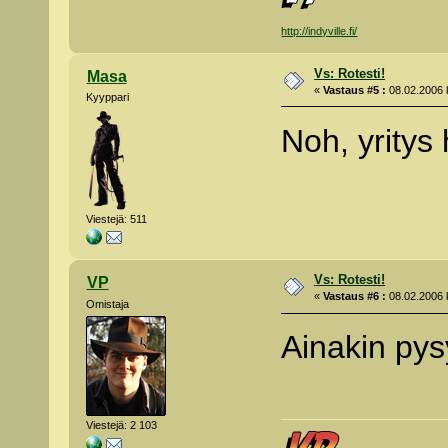
http://indyville.fi/
Vs: Rotesti!
Masa
«
Vastaus #5 :
08.02.2006 k
Kyyppari
Noh, yrity
Viestejä: 511
Vs: Rotesti!
VP
«
Vastaus #6 :
08.02.2006 k
Omistaja
Ainakin pys
Viestejä: 2 103