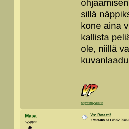
ohjaamisen
sillä näppi
kone aina v
kallista pel
ole, niillä
kuvanlaadu
http://indyville.fi/
Vs: Rotesti!
Masa
«
Vastaus #3 :
08.02.2006 k
Kyyppari