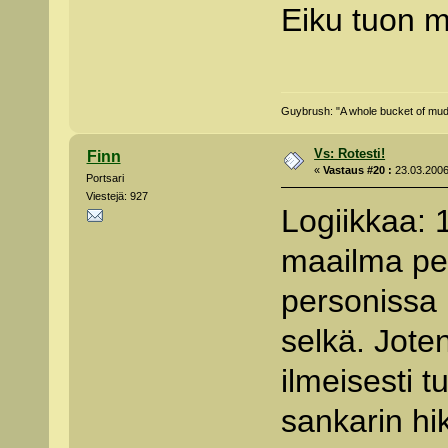
Eiku tuon 
Guybrush: "A whole bucket of mud, 
Vs: Rotesti!
Finn
«
Vastaus #20 :
23.03.2006
Portsari
Viestejä: 927
Logiikkaa: 
maailma pel
personissa
selkä. Jote
ilmeisesti t
sankarin hik