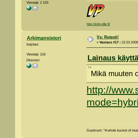
Viestejä: 2 103
http://indyville.fi/
Vs: Rotesti!
Arkimansistori
«
Vastaus #17 :
22.03.2006
Indyfani
Viestejä: 216
Lainaus käyttä
Directorr
Mikä muuten 
http://www
mode=hybr
Guybrush: "A whole bucket of mud, 