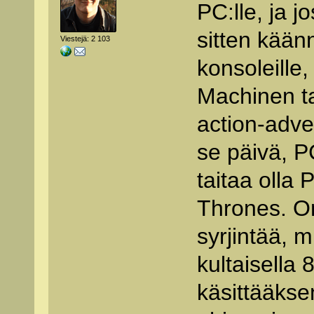
PC:lle, ja j
sitten kään
Viestejä: 2 103
konsoleille,
Machinen ta
action-adve
se päivä, P
taitaa olla 
Thrones. O
syrjintää, m
kultaisella 
käsittääks