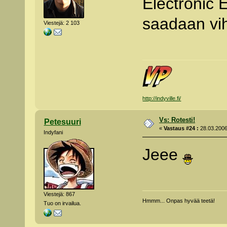
Electronic 
saadaan vih
Viestejä: 2 103
http://indyville.fi/
Vs: Rotesti!
Petesuuri
«
Vastaus #24 :
28.03.2006
Indyfani
Jeee
Viestejä: 867
Hmmm... Onpas hyvää teetä!
Tuo on irvailua.