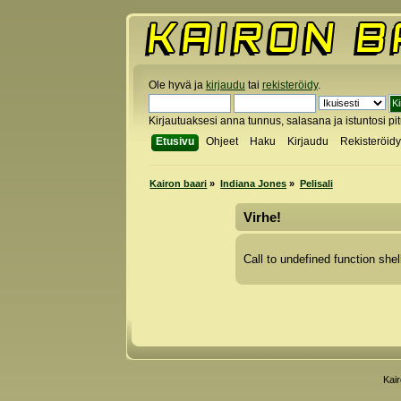
Ole hyvä ja
kirjaudu
tai
rekisteröidy
.
Kirjautuaksesi anna tunnus, salasana ja istuntosi pi
Etusivu
Ohjeet
Haku
Kirjaudu
Rekisteröid
Kairon baari
»
Indiana Jones
»
Pelisali
Virhe!
Call to undefined function shel
Kai