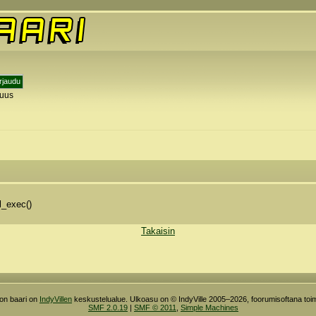
tuus
y
l_exec()
Takaisin
ron baari on
IndyVillen
keskustelualue. Ulkoasu on © IndyVille 2005–2026, foorumisoftana toim
SMF 2.0.19
|
SMF © 2011
,
Simple Machines