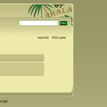
IndyVille
RSS-syöte
ii
SMF
.